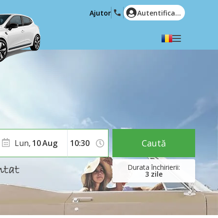
Ajutor
Autentificare
Alegeți limba dvs
English
Español
Deutsch
Français
Italiano
Nederlands
Português
English (US)
Polski
Türkçe
Caută
Lun,
10
Aug
Română
Ελληνικά
Русский
Hrvatski
3
zile
العربية