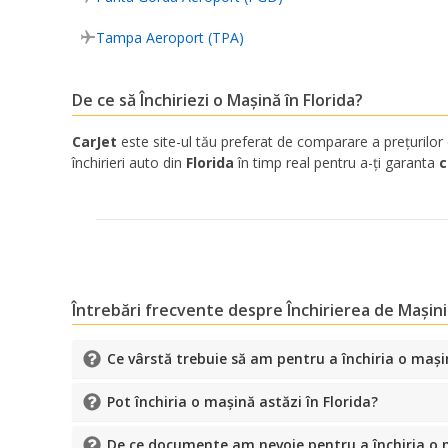
Tampa Aeroport (TPA)
De ce să Închiriezi o Mașină în Florida?
CarJet
este site-ul tău preferat de comparare a prețurilor d
închirieri auto din
Florida
în timp real pentru a-ți garanta
c
Întrebări frecvente despre Închirierea de Mașini 
Ce vârstă trebuie să am pentru a închiria o mașin
Pot închiria o mașină astăzi în Florida?
De ce documente am nevoie pentru a închiria o m