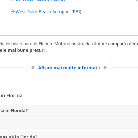
West Palm Beach Aeroport (PBI)
e închirieri auto în Florida. Motorul nostru de căutare compară ofertel
ele mai bune prețuri
.
Afișați mai multe informații
Economii de top
Accesați ofertele exclusive ale furnizorilor
în Florida
noștri
ă în Florida?
Autentificare cu eLink
așină în Florida?