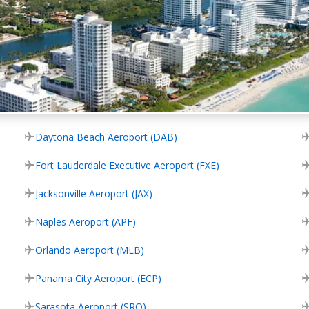
Daytona Beach Aeroport (DAB)
Fort Lauderdale Executive Aeroport (FXE)
Jacksonville Aeroport (JAX)
Naples Aeroport (APF)
Orlando Aeroport (MLB)
Panama City Aeroport (ECP)
Sarasota Aeroport (SRQ)