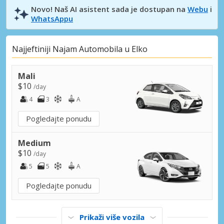
Novo! Naš AI asistent sada je dostupan na
Webu
i
WhatsAppu
Najjeftiniji Najam Automobila u Elko
Mali
$10
/day
4
3
A
Pogledajte ponudu
Medium
$10
/day
5
5
A
Pogledajte ponudu
Prikaži više vozila