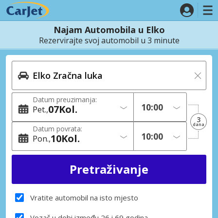
Najam Automobila u Elko
Rezervirajte svoj automobil u 3 minute
Datum preuzimanja:
07
Kol.
Pet.
3
dana
Datum povrata:
10
Kol.
Pon.
Vratite automobil na isto mjesto
Vozač u dobi između 26 i 69 godina