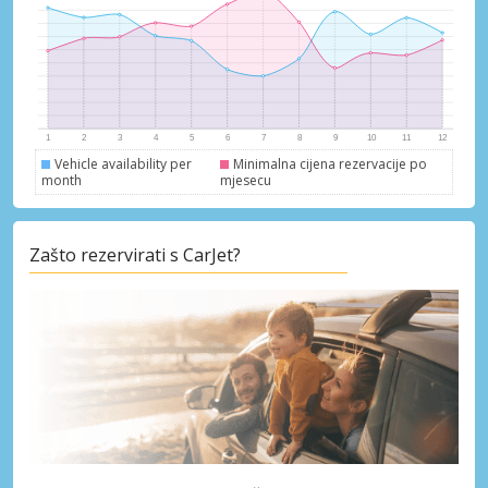
Vehicle availability per
Minimalna cijena rezervacije po
month
mjesecu
Zašto rezervirati s CarJet?
Posebni popusti
Pristupite ekskluzivnim ponudama naših
dobavljača