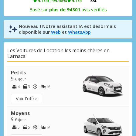
4.1/5
99.68%
4.1/5
SSL
Basé sur
plus de 94301
avis vérifiés
Nouveau ! Notre assistant IA est désormais
disponible sur
Web
et
WhatsApp
Les Voitures de Location les moins chères en
Larnaca
Petits
9
€ /jour
4
3
M
Voir l'offre
Moyens
9
€ /jour
5
5
M