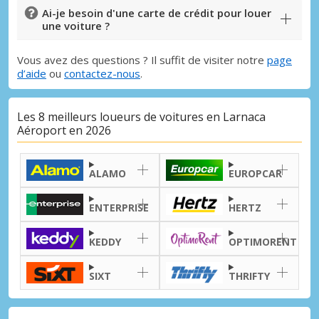
Ai-je besoin d'une carte de crédit pour louer
une voiture ?
Promotions spéciales
Accédez à toutes vos réservations en un
seul endroit
Vous avez des questions ? Il suffit de visiter notre
page
d’aide
ou
contactez-nous
.
Les 8 meilleurs loueurs de voitures en Larnaca
Se connecter avec eLink
Aéroport en 2026
ALAMO
EUROPCAR
ENTERPRISE
HERTZ
KEDDY
OPTIMORENT
SIXT
THRIFTY