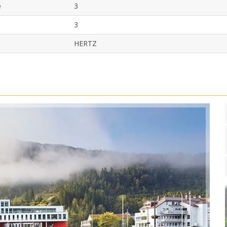
e
3
3
HERTZ