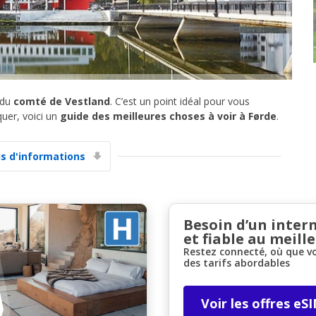
 du
comté de Vestland
. C’est un point idéal pour vous
uer, voici un
guide des meilleures choses à voir à Førde
.
Promotions spéciales
Accédez à toutes vos réservations en un seul
endroit
us d'informations
Se connecter avec eLink
Besoin d’un inter
et fiable au meille
Restez connecté, où que v
des tarifs abordables
Voir les offres eS