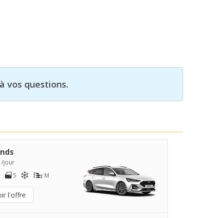
à vos questions.
nds
 /jour
5
M
ir l'offre