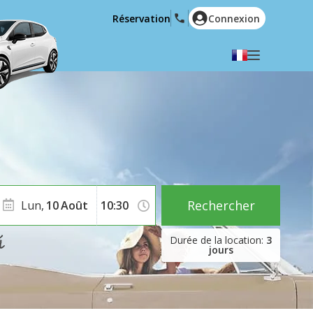
Réservation
Connexion
Choisir votre langue
English
Español
Deutsch
Français
Italiano
Nederlands
Português
English (US)
Polski
Türkçe
Rechercher
Lun,
10
Août
Română
Ελληνικά
3
Русский
Hrvatski
jours
العربية