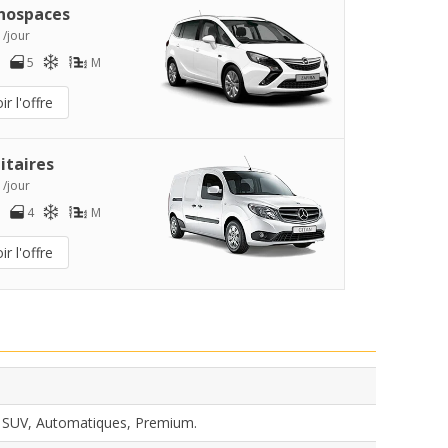
nospaces
 /jour
5
M
ir l'offre
litaires
 /jour
4
M
ir l'offre
, SUV, Automatiques, Premium.