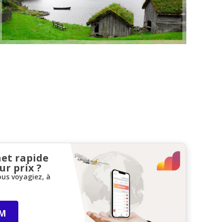
net rapide
ur prix ?
ous voyagiez, à
IM