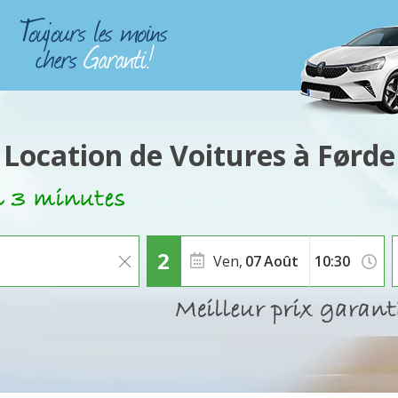
Location de Voitures à Førde
Ven,
07
Août