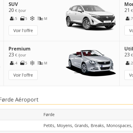
SUV
Mo
20
21
€ /jour
€
5
5
M
7
Voir l'offre
Vo
Premium
Uti
23
23
€ /jour
€
4
5
M
2
Voir l'offre
Vo
 Førde Aéroport
Førde
Petits, Moyens, Grands, Breaks, Monospaces