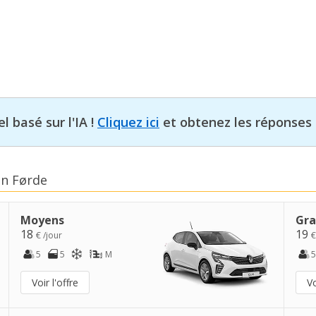
l basé sur l'IA !
Cliquez ici
et obtenez les réponses 
en Førde
Moyens
Gra
18
19
€ /jour
€
5
5
M
5
Voir l'offre
Vo