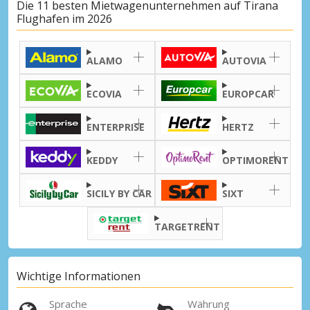
Die 11 besten Mietwagenunternehmen auf Tirana
Erhalten Sie Zugang zu exklusiven
Flughafen im 2026
Partnerangeboten
ALAMO
AUTOVIA
Mit eLink anmelden
ECOVIA
EUROPCAR
ENTERPRISE
HERTZ
KEDDY
OPTIMORENT
SICILY BY CAR
SIXT
TARGETRENT
Wichtige Informationen
Sprache
Währung