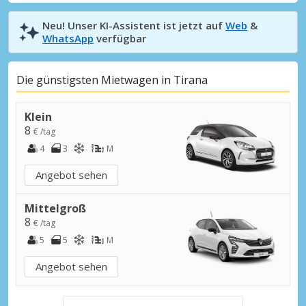
Neu! Unser KI-Assistent ist jetzt auf
Web
&
WhatsApp
verfügbar
Die günstigsten Mietwagen in Tirana
Klein
8
€ /tag
4
3
M
Angebot sehen
Mittelgroß
8
€ /tag
5
5
M
Angebot sehen