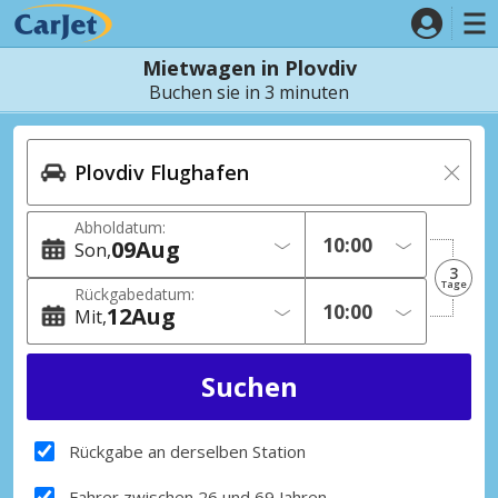
Mietwagen in Plovdiv
Buchen sie in 3 minuten
Abholdatum:
09
Aug
Son
3
Tage
Rückgabedatum:
12
Aug
Mit
Rückgabe an derselben Station
Fahrer zwischen 26 und 69 Jahren