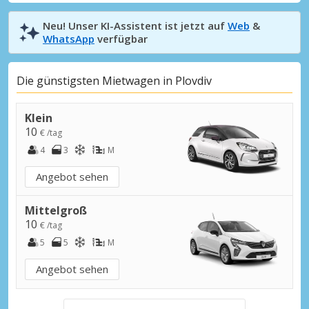
Neu! Unser KI-Assistent ist jetzt auf
Web
&
WhatsApp
verfügbar
Die günstigsten Mietwagen in Plovdiv
Klein
10
€ /tag
4
3
M
Angebot sehen
Mittelgroß
10
€ /tag
5
5
M
Angebot sehen