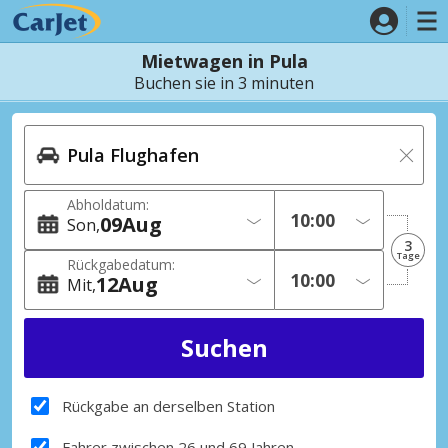
Mietwagen in Pula
Buchen sie in 3 minuten
Abholdatum:
09
Aug
Son
3
Tage
Rückgabedatum:
12
Aug
Mit
Rückgabe an derselben Station
Fahrer zwischen 26 und 69 Jahren