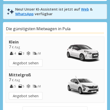
Neu! Unser KI-Assistent ist jetzt auf
Web
&
WhatsApp
verfügbar
Die günstigsten Mietwagen in Pula
Klein
7
€ /tag
4
3
M
Angebot sehen
Mittelgroß
7
€ /tag
5
5
M
Angebot sehen