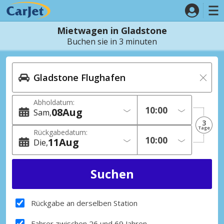
Mietwagen in Gladstone
Buchen sie in 3 minuten
Abholdatum:
08
Aug
Sam
3
Tage
Rückgabedatum:
11
Aug
Die
Rückgabe an derselben Station
Fahrer zwischen 26 und 69 Jahren