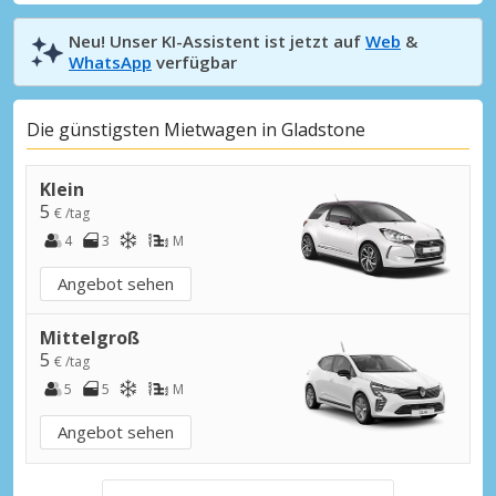
Neu! Unser KI-Assistent ist jetzt auf
Web
&
WhatsApp
verfügbar
Die günstigsten Mietwagen in Gladstone
Klein
5
€ /tag
4
3
M
Angebot sehen
Mittelgroß
5
€ /tag
5
5
M
Angebot sehen