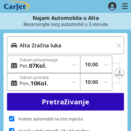
Najam Automobila u Alta
Rezervirajte svoj automobil u 3 minute
Datum preuzimanja:
07
Kol.
Pet.
3
dana
Datum povrata:
10
Kol.
Pon.
Vratite automobil na isto mjesto
Vozač u dobi između 26 i 69 godina