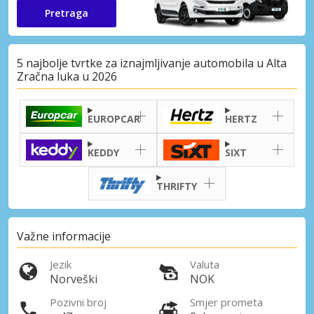
Pretraga
5 najbolje tvrtke za iznajmljivanje automobila u Alta
Zračna luka u 2026
EUROPCAR
HERTZ
KEDDY
SIXT
THRIFTY
Važne informacije
Jezik
Valuta
Norveški
NOK
Pozivni broj
Smjer prometa