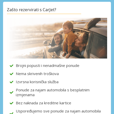
Zašto rezervirati s CarJet?
Posebni popusti
Pristupite ekskluzivnim ponudama naših
dobavljača
Prijava putem eLinka
Brojni popusti i nenadmašne ponude
Nema skrivenih troškova
Izvrsna korisnička služba
Ponude za najam automobila s besplatnim
izmjenama
Bez naknada za kreditne kartice
Uspoređujemo sve ponude za najam automobila