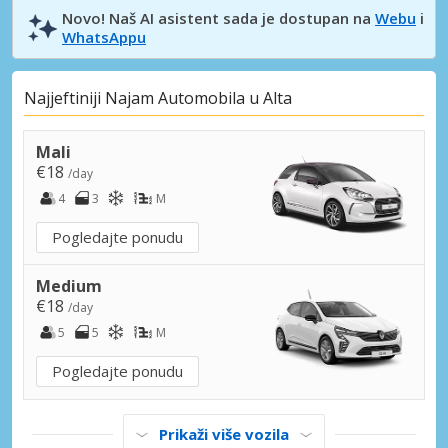
Novo! Naš AI asistent sada je dostupan na
Webu
i
WhatsAppu
Najjeftiniji Najam Automobila u Alta
Mali
€18
/day
4
3
M
Pogledajte ponudu
Medium
€18
/day
5
5
M
Pogledajte ponudu
Prikaži više vozila