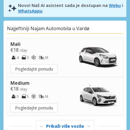
Novo! Naš AI asistent sada je dostupan na
Webu
i
WhatsAppu
Najjeftiniji Najam Automobila u Vardø
Mali
€18
/day
4
3
M
Pogledajte ponudu
Medium
€18
/day
5
5
M
Pogledajte ponudu
Prikaži više vozila