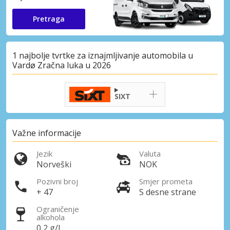
Pretraga
1 najbolje tvrtke za iznajmljivanje automobila u
Vardø Zračna luka u 2026
SIXT
Važne informacije
Jezik
Valuta
Norveški
NOK
Pozivni broj
Smjer prometa
+ 47
S desne strane
Ograničenje
alkohola
0,2 g/l