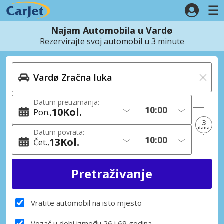
Najam Automobila u Vardø
Rezervirajte svoj automobil u 3 minute
Datum preuzimanja:
10
Kol.
Pon.
3
dana
Datum povrata:
13
Kol.
Čet.
Vratite automobil na isto mjesto
Vozač u dobi između 26 i 69 godina