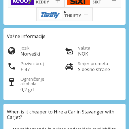
KEDDY
SIXT
THRIFTY
Važne informacije
Jezik
Valuta
Norveški
NOK
Pozivni broj
Smjer prometa
+ 47
S desne strane
Ograničenje
alkohola
0,2 g/l
When is it cheaper to Hire a Car in Stavanger with
CarJet?
Monthly trends in prices and vehicle availability