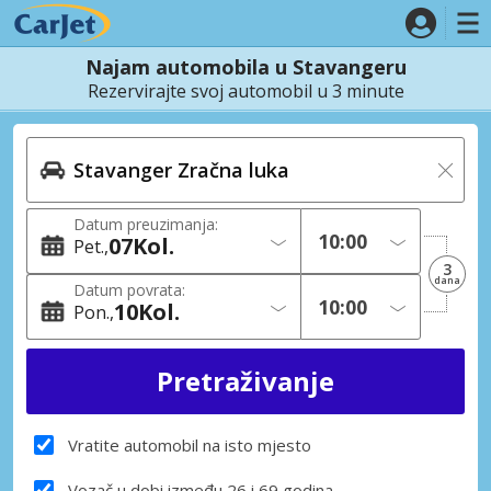
Najam automobila u Stavangeru
Rezervirajte svoj automobil u 3 minute
Datum preuzimanja:
07
Kol.
Pet.
3
dana
Datum povrata:
10
Kol.
Pon.
Vratite automobil na isto mjesto
Vozač u dobi između 26 i 69 godina