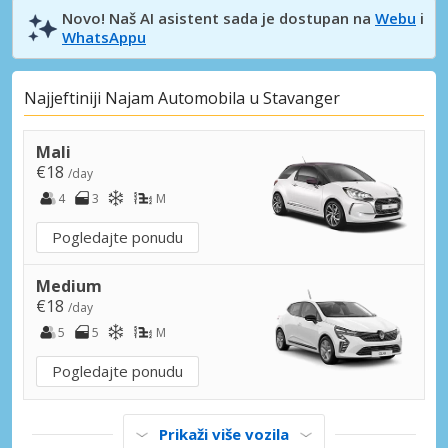
Novo! Naš AI asistent sada je dostupan na
Webu
i
WhatsAppu
Najjeftiniji Najam Automobila u Stavanger
Mali
€18
/day
4
3
M
Pogledajte ponudu
Medium
€18
/day
5
5
M
Pogledajte ponudu
Prikaži više vozila