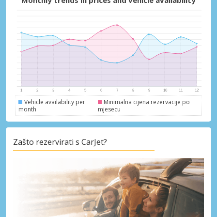
Posebni popusti
Pristupite ekskluzivnim ponudama naših
dobavljača
Prijava putem eLinka
Vehicle availability per
Minimalna cijena rezervacije po
month
mjesecu
Zašto rezervirati s CarJet?