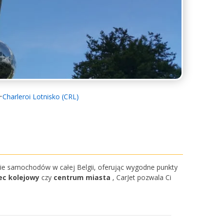
Charleroi Lotnisko (CRL)
ie samochodów w całej Belgii, oferując wygodne punkty
ec kolejowy
czy
centrum miasta
, CarJet pozwala Ci