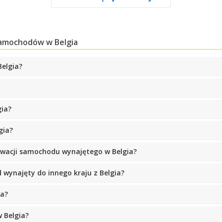
amochodów w Belgia
Belgia?
Najlepsze oszczędności
Uzyskaj dostęp do ekskluzywnych ofert
partnerów
gia?
gia?
Zaloguj się przez eLink
wacji samochodu wynajętego w Belgia?
wynajęty do innego kraju z Belgia?
ia?
 Belgia?