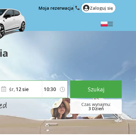
Moja rezerwacja
Zaloguj się
Wybierz swój język
English
Español
ia
Deutsch
Français
Italiano
Nederlands
Português
English (US)
Polski
Türkçe
Szukaj
śr,
12
sie
Română
Ελληνικά
Русский
Hrvatski
3
Dzień
العربية