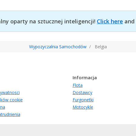
ny oparty na sztucznej inteligencji!
Click here
and 
Wypozyczalnia Samochodów
Belgia
Informacja
Flota
rywatnosci
Dostawcy
lików cookie
Furgonetki
wna
Motocykle
trudnienia