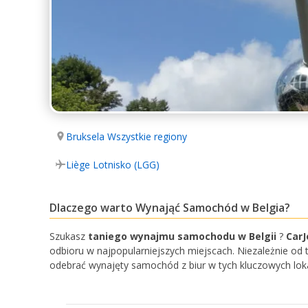
Bruksela Wszystkie regiony
Liège Lotnisko (LGG)
Dlaczego warto Wynająć Samochód w Belgia?
Szukasz
taniego wynajmu samochodu w Belgii
?
CarJ
odbioru w najpopularniejszych miejscach. Niezależnie od
odebrać wynajęty samochód z biur w tych kluczowych loka