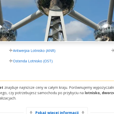
Antwerpia Lotnisko (ANR)
Ostenda Lotnisko (OST)
et
znajduje najniższe ceny w całym kraju. Porównujemy wypożyczaln
 tego, czy potrzebujesz samochodu po przybyciu na
lotnisko, dworz
lizacjach.
Pokaż więcej informacji