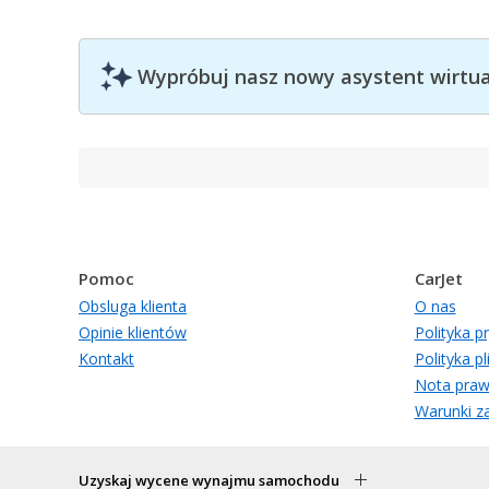
Wypróbuj nasz nowy asystent wirtual
Pomoc
CarJet
Obsluga klienta
O nas
Opinie klientów
Polityka p
Kontakt
Polityka p
Nota pra
Warunki za
Uzyskaj wycene wynajmu samochodu