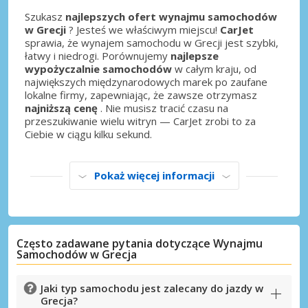
Szukasz
najlepszych ofert wynajmu samochodów
w Grecji
? Jesteś we właściwym miejscu!
CarJet
sprawia, że wynajem samochodu w Grecji jest szybki,
łatwy i niedrogi. Porównujemy
najlepsze
wypożyczalnie samochodów
w całym kraju, od
największych międzynarodowych marek po zaufane
lokalne firmy, zapewniając, że zawsze otrzymasz
najniższą cenę
. Nie musisz tracić czasu na
przeszukiwanie wielu witryn — CarJet zrobi to za
Ciebie w ciągu kilku sekund.
Pokaż więcej informacji
Najlepsze oszczędności
Uzyskaj dostęp do ekskluzywnych ofert
partnerów
Często zadawane pytania dotyczące Wynajmu
Samochodów w Grecja
Zaloguj się przez eLink
Jaki typ samochodu jest zalecany do jazdy w
Grecja?