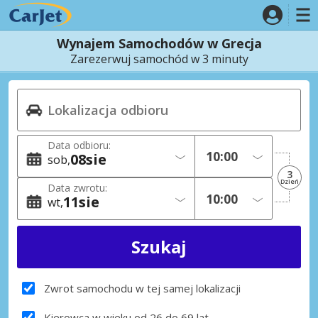
Wynajem Samochodów w Grecja
Zarezerwuj samochód w 3 minuty
Data odbioru:
08
sie
sob
3
Dzień
Data zwrotu:
11
sie
wt
Zwrot samochodu w tej samej lokalizacji
Kierowca w wieku od 26 do 69 lat