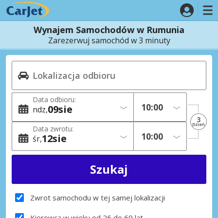
Wynajem Samochodów w Rumunia
Zarezerwuj samochód w 3 minuty
Data odbioru:
09
sie
ndz
3
Dzień
Data zwrotu:
12
sie
śr
Zwrot samochodu w tej samej lokalizacji
Kierowca w wieku od 26 do 69 lat