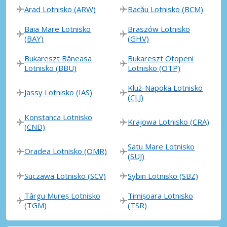
Arad Lotnisko (ARW)
Bacău Lotnisko (BCM)
Baia Mare Lotnisko
Braszów Lotnisko
(BAY)
(GHV)
Bukareszt Băneasa
Bukareszt Otopeni
Lotnisko (BBU)
Lotnisko (OTP)
Kluż-Napoka Lotnisko
Jassy Lotnisko (IAS)
(CLJ)
Konstanca Lotnisko
Krajowa Lotnisko (CRA)
(CND)
Satu Mare Lotnisko
Oradea Lotnisko (OMR)
(SUJ)
Suczawa Lotnisko (SCV)
Sybin Lotnisko (SBZ)
Târgu Mureș Lotnisko
Timișoara Lotnisko
(TGM)
(TSR)