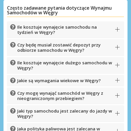
Często zadawane pytania dotyczące Wynajmu
Samochodów w Węgry
Ile kosztuje wynajęcie samochodu na
tydzień w Węgry?
Czy będę musiał zostawić depozyt przy
odbiorze samochodu w Węgry?
Ile kosztuje wynajęcie dużego samochodu w
Węgry?
Jakie są wymagania wiekowe w Węgry?
Najlepsze oszczędności
Uzyskaj dostęp do ekskluzywnych ofert
Czy mogę wynająć samochód w Węgry z
nieograniczonym przebiegiem?
partnerów
Jaki typ samochodu jest zalecany do jazdy w
Węgry?
Zaloguj się przez eLink
Jaka polityka paliwowa jest zalecana w