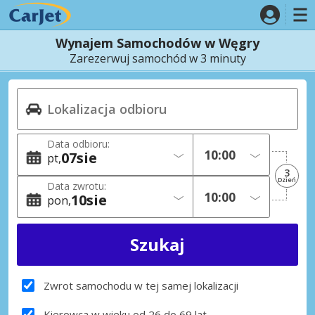
Wynajem Samochodów w Węgry
Zarezerwuj samochód w 3 minuty
Data odbioru:
07
sie
pt
3
Dzień
Data zwrotu:
10
sie
pon
Zwrot samochodu w tej samej lokalizacji
Kierowca w wieku od 26 do 69 lat