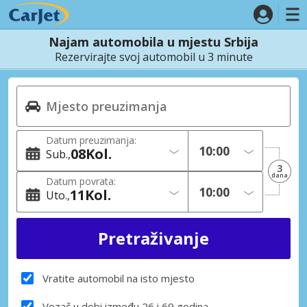
Najam automobila u mjestu Srbija
Rezervirajte svoj automobil u 3 minute
Datum preuzimanja:
08
Kol.
Sub.
3
dana
Datum povrata:
11
Kol.
Uto.
Vratite automobil na isto mjesto
Vozač u dobi između 26 i 69 godina