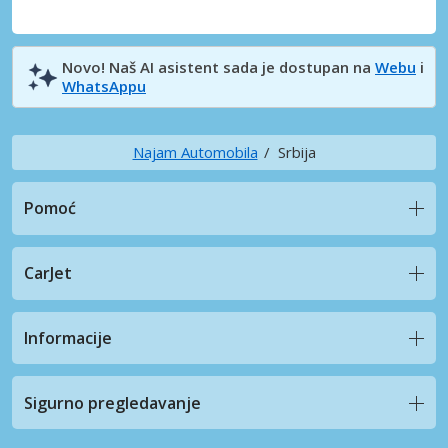
Novo! Naš AI asistent sada je dostupan na
Webu
i
WhatsAppu
Najam Automobila
Srbija
Pomoć
CarJet
Informacije
Sigurno pregledavanje