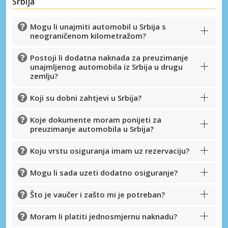
Srbija
Mogu li unajmiti automobil u Srbija s
neograničenom kilometražom?
Postoji li dodatna naknada za preuzimanje
unajmljenog automobila iz Srbija u drugu
zemlju?
Koji su dobni zahtjevi u Srbija?
Koje dokumente moram ponijeti za
Posebni popusti
preuzimanje automobila u Srbija?
Pristupite ekskluzivnim ponudama naših
dobavljača
Koju vrstu osiguranja imam uz rezervaciju?
Mogu li sada uzeti dodatno osiguranje?
Što je vaučer i zašto mi je potreban?
Prijava putem eLinka
Moram li platiti jednosmjernu naknadu?