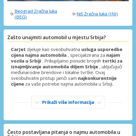
Beograd Zračna luka
Niš Zračna luka (INI)
(BEG)
Zašto unajmiti automobil u mjestu Srbija?
CarJet
djeluje kao sveobuhvatna
usluga usporedbe
cijena najma automobila
, specijalizirana za
najam
vozila u Srbiji
. Prikupljamo ponude brojnih
tvrtki za
iznajmljivanje automobila diljem Srbije
, uključujući
međunarodne brendove i lokalne tvrtke. Ovaj
sveobuhvatni pristup jamči vam
najkonkurentnije
cijene
za vaše potrebe najma automobila u Srbiji.
Prikaži više informacija
Često postavljana pitanja o najmu automobila u