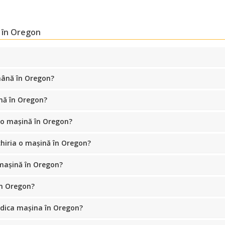
i în Oregon
Economii de top
mână în Oregon?
Accesați ofertele exclusive ale furnizorilor
noștri
ină în Oregon?
a o mașină în Oregon?
Autentificare cu eLink
chiria o mașină în Oregon?
mașină în Oregon?
în Oregon?
idica mașina în Oregon?