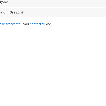
egon?
ea din Oregon?
bări frecvente
. Sau
contactați
-ne.