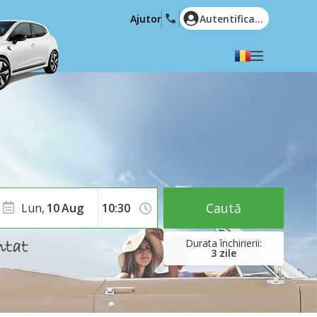
Ajutor
Autentificare
Alegeți limba dvs
English
Español
Deutsch
Français
Italiano
Nederlands
Português
English (US)
Polski
Türkçe
Caută
Lun,
10
Aug
Română
Ελληνικά
Русский
Hrvatski
3
zile
العربية