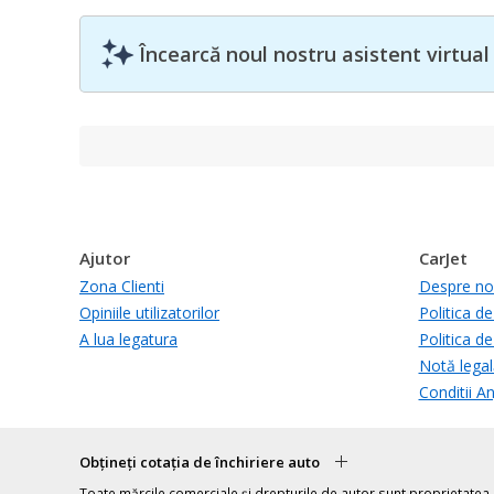
Încearcă noul nostru asistent virtual
Ajutor
CarJet
Zona Clienti
Despre no
Opiniile utilizatorilor
Politica de
A lua legatura
Politica de
Notă legal
Conditii A
Obțineți cotația de închiriere auto
Toate mărcile comerciale și drepturile de autor sunt proprietatea