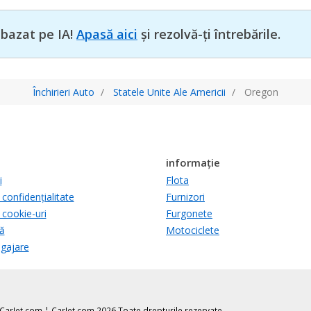
 bazat pe IA!
Apasă aici
și rezolvă-ți întrebările.
Închirieri Auto
Statele Unite Ale Americii
Oregon
informație
i
Flota
 confidențialitate
Furnizori
 cookie-uri
Furgonete
ă
Motociclete
ngajare
 CarJet.com ¦ CarJet.com 2026 Toate drepturile rezervate