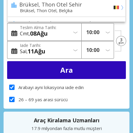
Brüksel, Thon Otel Sehir
Brüksel, Thon Otel, Belçika
Brüksel, Woluwe-Saint-Lambert Sehir
Teslim Alma Tarihi:
Brüksel, Woluwe-Saint-Lambert, Belçika
08
Ağu
Cmt
3
gün
Iade Tarihi:
11
Ağu
Sal
Arabayi ayni lokasyona iade edin
26 – 69 yas arasi sürücü
Araç Kiralama Uzmanları
17.9 milyondan fazla mutlu müşteri