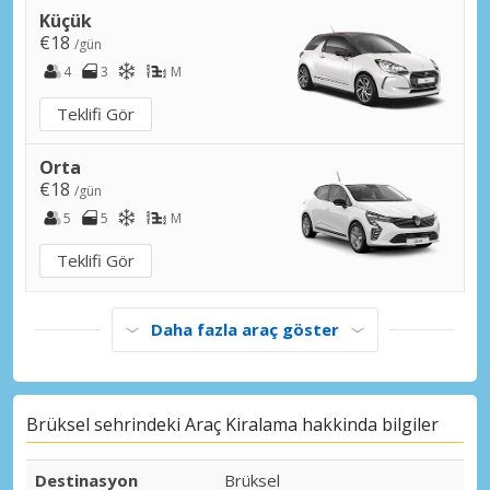
Küçük
€18
/gün
4
3
M
Teklifi Gör
Orta
€18
/gün
5
5
M
Teklifi Gör
Daha fazla araç göster
Brüksel sehrindeki Araç Kiralama hakkinda bilgiler
Destinasyon
Brüksel