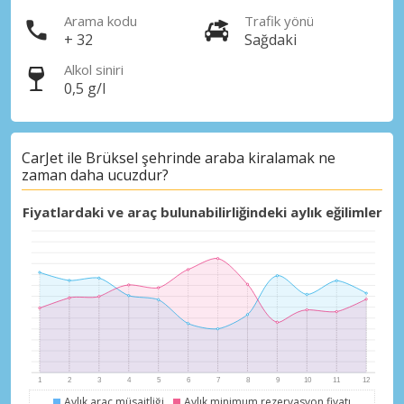
Arama kodu
Trafik yönü
+ 32
Sağdaki
Alkol siniri
0,5 g/l
Büyük tasarruflar
Özel iş ortağı tekliflerine erişim sağlayın
CarJet ile Brüksel şehrinde araba kiralamak ne
zaman daha ucuzdur?
Fiyatlardaki ve araç bulunabilirliğindeki aylık eğilimler
eLink ile giriş yap
Aylık araç müsaitliği
Aylık minimum rezervasyon fiyatı