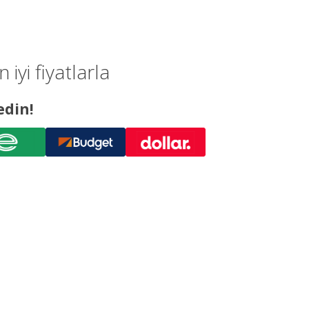
yi fiyatlarla
edin!