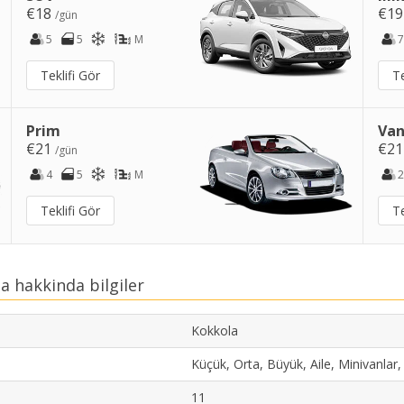
€18
€1
/gün
5
5
M
7
Teklifi Gör
Te
Prim
Van
€21
€2
/gün
4
5
M
2
Teklifi Gör
Te
a hakkinda bilgiler
Kokkola
Küçük, Orta, Büyük, Aile, Minivanlar
11