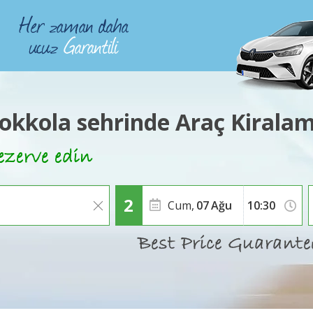
okkola sehrinde Araç Kirala
Cum,
07
Ağu