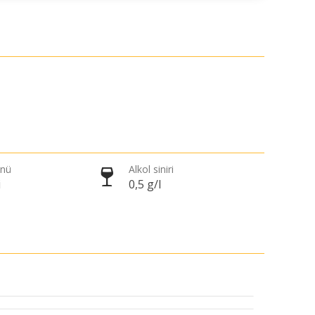
önü
Alkol siniri
i
0,5 g/l