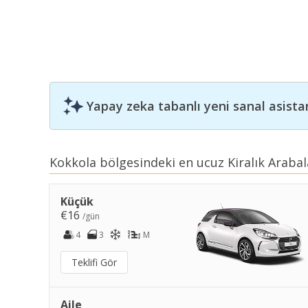
Yapay zeka tabanlı yeni sanal asista
Kokkola bölgesindeki en ucuz Kiralık Arabal
Küçük
€16
/gün
4
3
M
Teklifi Gör
Aile