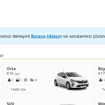
nımızı deneyin!
Buraya tıklayın
ve sorularınızı çözün
ar
Orta
Bü
€16
€1
/gün
5
5
M
5
Teklifi Gör
Te
SUV
Min