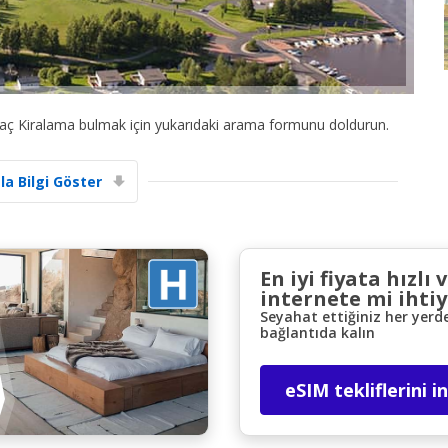
raç Kiralama bulmak için yukarıdaki arama formunu doldurun.
la Bilgi Göster
Büyük tasarruflar
Özel iş ortağı tekliflerine erişim sağlayın
En iyi fiyata hızlı 
internete mi ihtiy
eLink ile giriş yap
Seyahat ettiğiniz her yerd
bağlantıda kalın
eSIM tekliflerini i