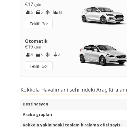
€17
/gün
5
5
M
Teklifi Gör
Otomatik
€19
/gün
5
5
A
Teklifi Gör
Kokkola Havalimani sehrindeki Araç Kiralam
Destinasyon
Araba gruplari
Kokkola yakinindaki toplam kiralama ofisi sayisi