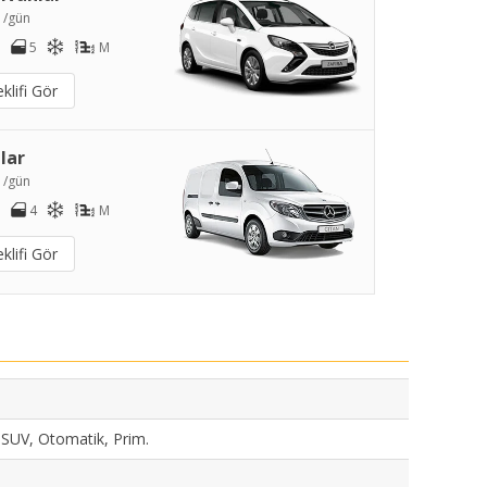
9
/gün
5
M
klifi Gör
lar
1
/gün
4
M
klifi Gör
, SUV, Otomatik, Prim.