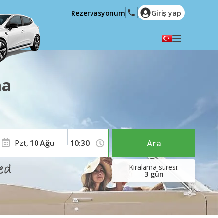
Rezervasyonum
Giriş yap
Dilinizi seçiniz
English
Español
ma
Deutsch
Français
Italiano
Nederlands
Português
English (US)
Polski
Türkçe
Ara
Pzt,
10
Ağu
Română
Ελληνικά
Русский
Hrvatski
3
gün
العربية