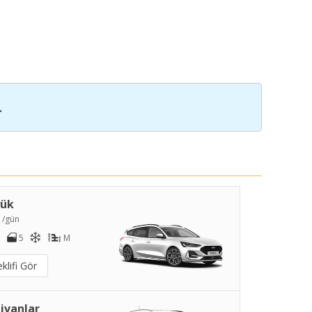
.
yük
7
/gün
5
M
klifi Gör
ivanlar