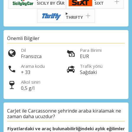
SICILY BY CAR
SIXT
THRIFTY
Önemli Bilgiler
Dil
Para Birimi
Fransızca
EUR
Arama kodu
Trafik yönü
+ 33
Sağdaki
Alkol siniri
0,5 g/l
CarJet ile Carcassonne şehrinde araba kiralamak ne
zaman daha ucuzdur?
Fiyatlardaki ve araç bulunabilirliğindeki aylık eğilimler