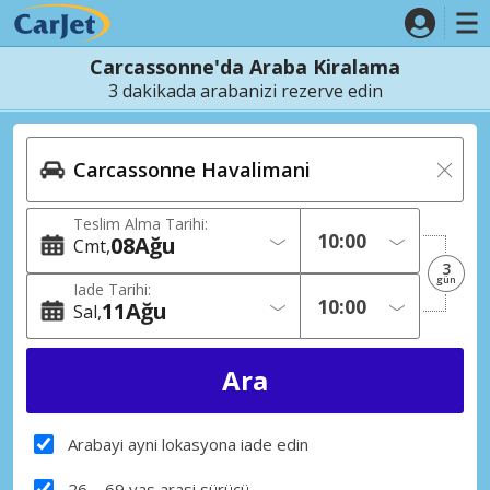
Carcassonne'da Araba Kiralama
3 dakikada arabanizi rezerve edin
Teslim Alma Tarihi:
08
Ağu
Cmt
3
gün
Iade Tarihi:
11
Ağu
Sal
Arabayi ayni lokasyona iade edin
26 – 69 yas arasi sürücü