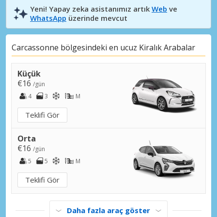
Yeni! Yapay zeka asistanımız artık
Web
ve
WhatsApp
üzerinde mevcut
Carcassonne bölgesindeki en ucuz Kiralık Arabalar
Küçük
€16
/gün
4
3
M
Teklifi Gör
Orta
€16
/gün
5
5
M
Teklifi Gör
Daha fazla araç göster