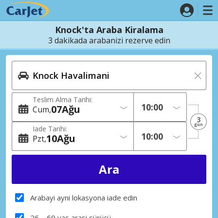
Knock'ta Araba Kiralama
3 dakikada arabanizi rezerve edin
Teslim Alma Tarihi:
07
Ağu
Cum
3
gün
Iade Tarihi:
10
Ağu
Pzt
Arabayi ayni lokasyona iade edin
26 – 69 yas arasi sürücü