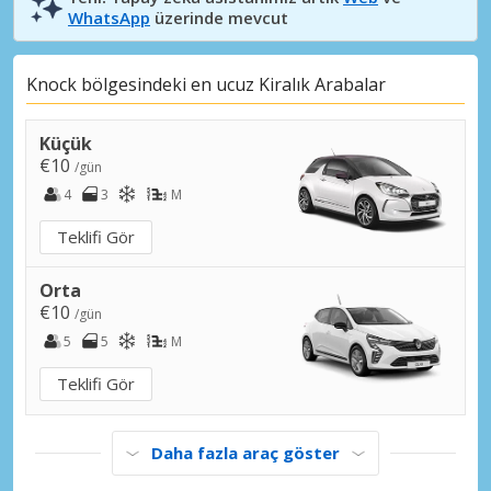
WhatsApp
üzerinde mevcut
Knock bölgesindeki en ucuz Kiralık Arabalar
Küçük
€10
/gün
4
3
M
Teklifi Gör
Orta
€10
/gün
5
5
M
Teklifi Gör
Daha fazla araç göster