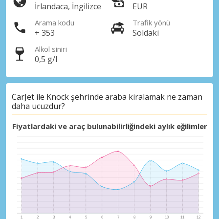
İrlandaca, İngilizce
EUR
Arama kodu
Trafik yönü
+ 353
Soldaki
Alkol siniri
0,5 g/l
CarJet ile Knock şehrinde araba kiralamak ne zaman
daha ucuzdur?
Fiyatlardaki ve araç bulunabilirliğindeki aylık eğilimler
Büyük tasarruflar
Özel iş ortağı tekliflerine erişim sağlayın