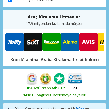
Araç Kiralama Uzmanları
17.9 milyondan fazla mutlu müşteri
Knock'ta nihai Araba Kiralama fırsat bulucu
4.1/5
99.68%
4.1/5
SSL
94301+
bagimsiz incelemeye dayalidir
Yeni! Yapay zeka asistanımız artık
Web
ve