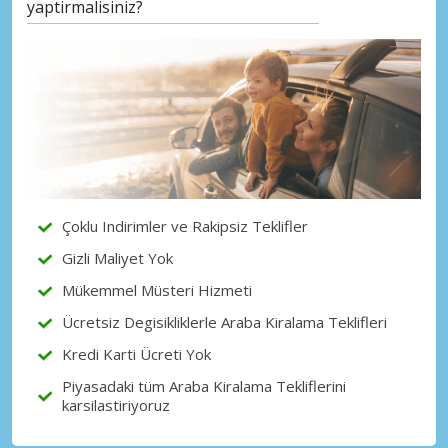
yaptirmalisiniz?
Büyük tasarruflar
Özel iş ortağı tekliflerine erişim sağlayın
eLink ile giriş yap
Çoklu Indirimler ve Rakipsiz Teklifler
Gizli Maliyet Yok
Mükemmel Müsteri Hizmeti
Ücretsiz Degisikliklerle Araba Kiralama Teklifleri
Kredi Karti Ücreti Yok
Piyasadaki tüm Araba Kiralama Tekliflerini
karsilastiriyoruz