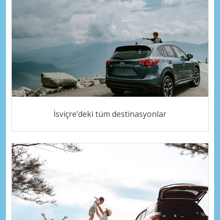
İsviçre’deki tüm destinasyonlar