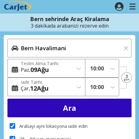
Bern sehrinde Araç Kiralama
3 dakikada arabanizi rezerve edin
Teslim Alma Tarihi:
09
Ağu
Paz
3
gün
Iade Tarihi:
12
Ağu
Çar
Arabayi ayni lokasyona iade edin
26 – 69 yas arasi sürücü