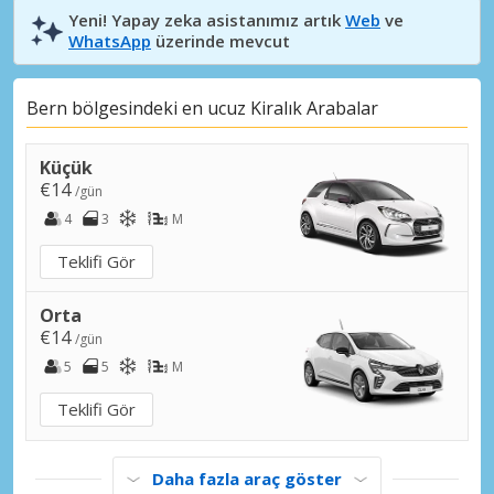
Yeni! Yapay zeka asistanımız artık
Web
ve
WhatsApp
üzerinde mevcut
Bern bölgesindeki en ucuz Kiralık Arabalar
Küçük
€14
/gün
4
3
M
Teklifi Gör
Orta
€14
/gün
5
5
M
Teklifi Gör
Daha fazla araç göster