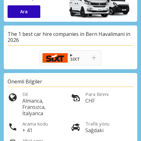
Ara
The 1 best car hire companies in Bern Havalimani in
2026
SIXT
Önemli Bilgiler
Dil
Para Birimi
Almanca,
CHF
Fransızca,
İtalyanca
Arama kodu
Trafik yönü
+ 41
Sağdaki
Alkol siniri