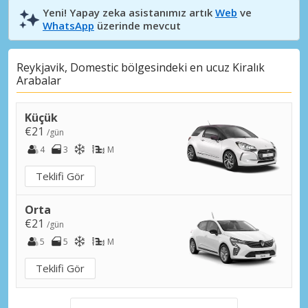
Yeni! Yapay zeka asistanımız artık
Web
ve
WhatsApp
üzerinde mevcut
Reykjavik, Domestic bölgesindeki en ucuz Kiralık
Arabalar
Küçük
€21
/gün
4
3
M
Teklifi Gör
Orta
€21
/gün
5
5
M
Teklifi Gör