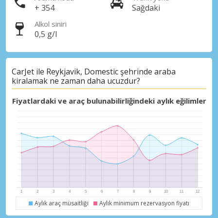
+ 354
Sağdaki
Alkol siniri
0,5 g/l
Büyük tasarruflar
CarJet ile Reykjavik, Domestic şehrinde araba
Özel iş ortağı tekliflerine erişim sağlayın
kiralamak ne zaman daha ucuzdur?
Fiyatlardaki ve araç bulunabilirliğindeki aylık eğilimler
eLink ile giriş yap
Aylık araç müsaitliği
Aylık minimum rezervasyon fiyatı