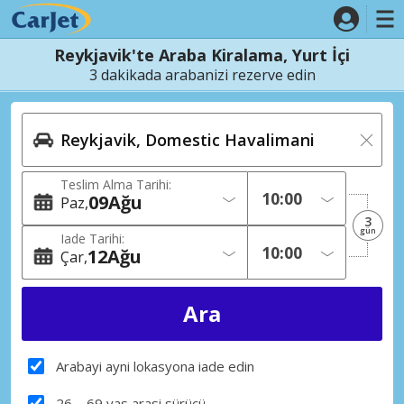
Reykjavik'te Araba Kiralama, Yurt İçi
3 dakikada arabanizi rezerve edin
Teslim Alma Tarihi:
09
Ağu
Paz
3
gün
Iade Tarihi:
12
Ağu
Çar
Arabayi ayni lokasyona iade edin
26 – 69 yas arasi sürücü