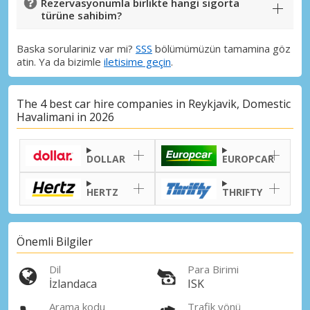
Rezervasyonumla birlikte hangi sigorta
türüne sahibim?
Baska sorulariniz var mi?
SSS
bölümümüzün tamamina göz
atin. Ya da bizimle
iletisime geçin
.
The 4 best car hire companies in Reykjavik, Domestic
Havalimani in 2026
DOLLAR
EUROPCAR
HERTZ
THRIFTY
Önemli Bilgiler
Dil
Para Birimi
İzlandaca
ISK
Arama kodu
Trafik yönü