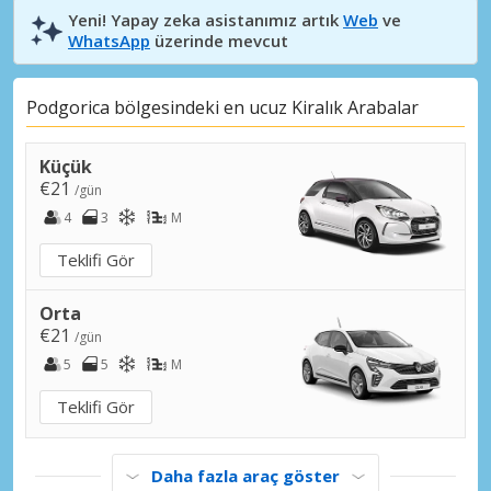
Yeni! Yapay zeka asistanımız artık
Web
ve
WhatsApp
üzerinde mevcut
Podgorica bölgesindeki en ucuz Kiralık Arabalar
Küçük
€21
/gün
4
3
M
Teklifi Gör
Orta
€21
/gün
5
5
M
Teklifi Gör
Daha fazla araç göster