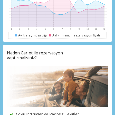
Aylık araç müsaitliği
Aylık minimum rezervasyon fiyatı
Büyük tasarruflar
Özel iş ortağı tekliflerine erişim sağlayın
Neden CarJet ile rezervasyon
yaptirmalisiniz?
eLink ile giriş yap
Çoklu Indirimler ve Rakipsiz Teklifler