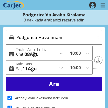
Podgorica'da Araba Kiralama
3 dakikada arabanizi rezerve edin
Teslim Alma Tarihi:
08
Ağu
Cmt
3
gün
Iade Tarihi:
11
Ağu
Sal
Arabayi ayni lokasyona iade edin
26 – 69 yas arasi sürücü