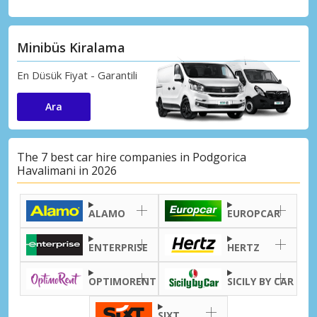
Minibüs Kiralama
En Düsük Fiyat - Garantili
Ara
The 7 best car hire companies in Podgorica
Havalimani in 2026
ALAMO
EUROPCAR
ENTERPRISE
HERTZ
OPTIMORENT
SICILY BY CAR
SIXT