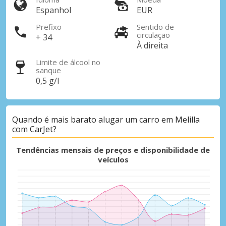
Espanhol
EUR
Prefixo
Sentido de
circulação
+ 34
À direita
Limite de álcool no
sanque
0,5 g/l
Quando é mais barato alugar um carro em Melilla
com CarJet?
Tendências mensais de preços e disponibilidade de
veículos
Descontos especiais
Aceda a ofertas exclusivas dos nossos
fornecedores