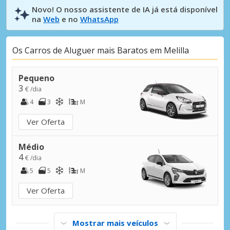
Novo! O nosso assistente de IA já está disponível
na
Web
e no
WhatsApp
Os Carros de Aluguer mais Baratos em Melilla
Pequeno
3
€ /dia
4
3
M
Ver Oferta
Médio
4
€ /dia
5
5
M
Ver Oferta
Mostrar mais veículos