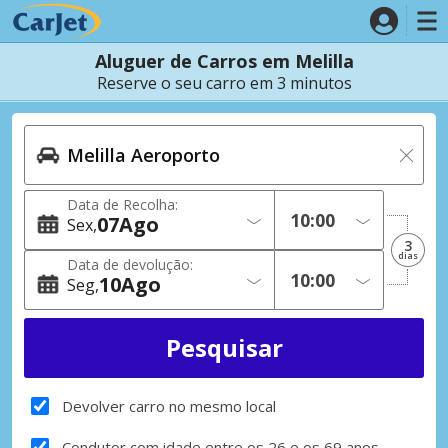
Aluguer de Carros em Melilla
Reserve o seu carro em 3 minutos
Data de Recolha:
07
Ago
Sex
3
dias
Data de devolução:
10
Ago
Seg
Devolver carro no mesmo local
Condutor com idade entre os 26 e os 69 anos