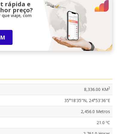
t rápida e
lhor preço?
 que viaje, com
IM
2
8,336.00 KM
35°18'35"N, 24°53'36"E
2,456.0 Metros
21.0 ºC
2,761.0 Horas