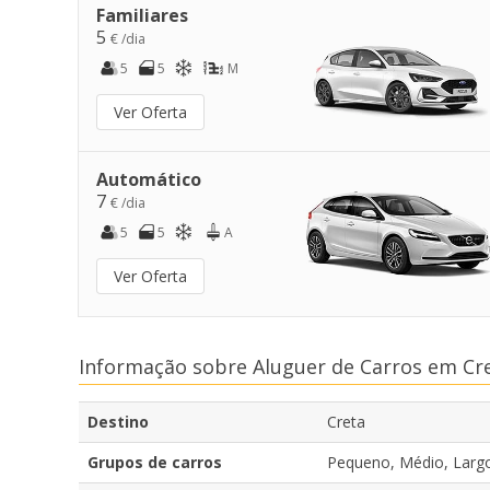
Familiares
5
€ /dia
5
5
M
Ver Oferta
Automático
7
€ /dia
5
5
A
Ver Oferta
Informação sobre Aluguer de Carros em Cr
Destino
Creta
Grupos de carros
Pequeno, Médio, Largo