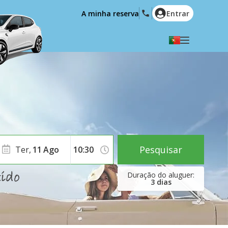
A minha reserva
Entrar
Seleccione a sua língua
English
Español
Deutsch
Français
Italiano
Nederlands
Português
English (US)
Polski
Türkçe
Pesquisar
Ter,
11
Ago
Română
Ελληνικά
Русский
Hrvatski
3
dias
العربية