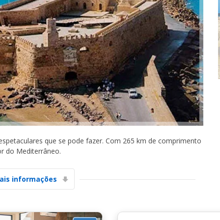
Descontos especiais
Aceda a ofertas exclusivas dos nossos
fornecedores
is espetaculares que se pode fazer. Com 265 km de comprimento
or do Mediterrâneo.
Iniciar sessão com eLink
ais informações