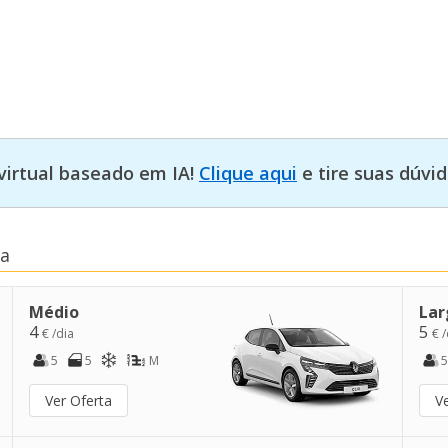
virtual baseado em IA!
Clique aqui
e tire suas dúvid
ta
Médio
Lar
4
5
€ /dia
€ /
5
5
M
5
Ver Oferta
V