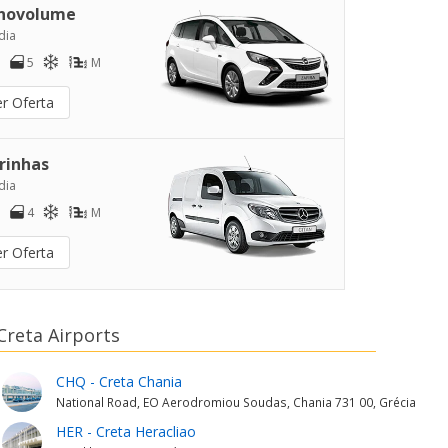
novolume
dia
5
M
er Oferta
rinhas
dia
4
M
er Oferta
Creta Airports
CHQ - Creta Chania
National Road, EO Aerodromiou Soudas, Chania 731 00, Grécia
HER - Creta Heracliao