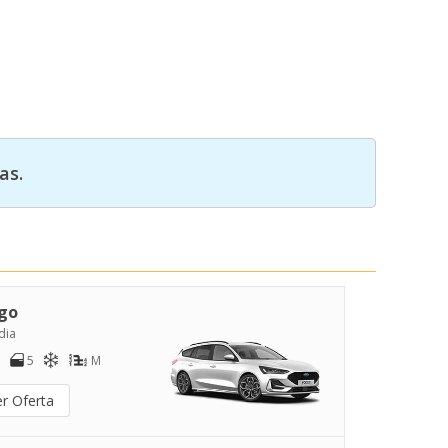
as.
go
dia
5
M
er Oferta