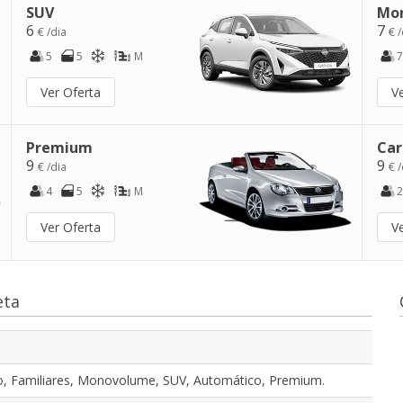
SUV
Mo
6
7
€ /dia
€ /
5
5
M
7
Ver Oferta
V
Premium
Car
9
9
€ /dia
€ /
4
5
M
2
Ver Oferta
V
eta
, Familiares, Monovolume, SUV, Automático, Premium.