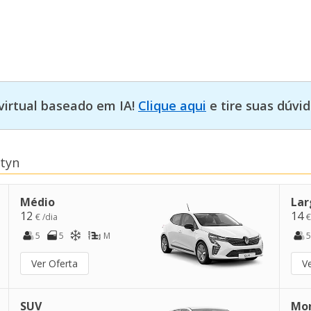
virtual baseado em IA!
Clique aqui
e tire suas dúvid
ztyn
Médio
Lar
12
14
€ /dia
€
5
5
M
5
Ver Oferta
V
SUV
Mo