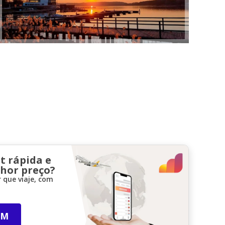
t rápida e
lhor preço?
 que viaje, com
IM