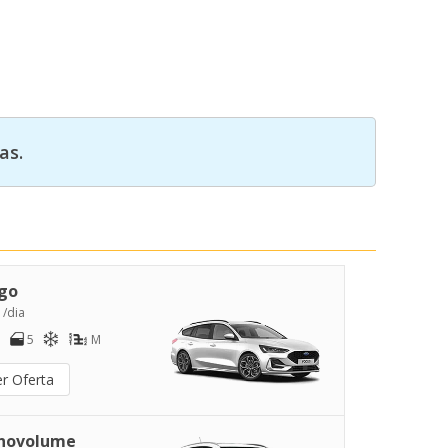
as.
go
 /dia
5
M
er Oferta
novolume