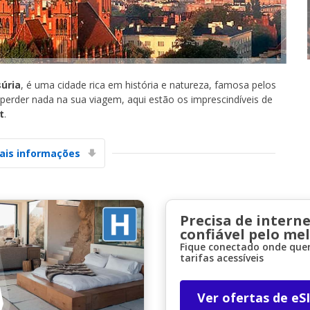
úria
, é uma cidade rica em história e natureza, famosa pelos
perder nada na sua viagem, aqui estão os imprescindíveis de
t
.
Descontos especiais
Aceda a ofertas exclusivas dos nossos
fornecedores
ais informações
Iniciar sessão com eLink
Precisa de interne
confiável pelo me
Fique conectado onde quer
tarifas acessíveis
Ver ofertas de eS