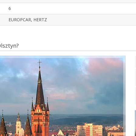
6
EUROPCAR, HERTZ
lsztyn?