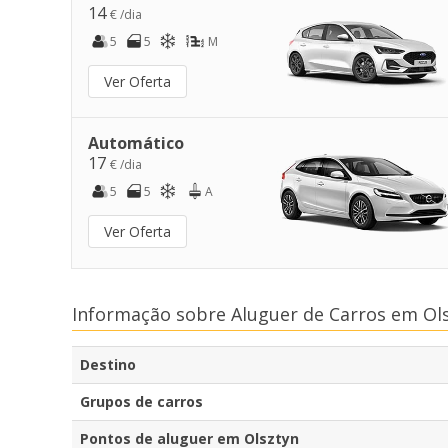
14
€ /dia
5
5
M
Ver Oferta
Automático
17
€ /dia
5
5
A
Ver Oferta
Informação sobre Aluguer de Carros em Ol
Destino
Grupos de carros
Pontos de aluguer em Olsztyn