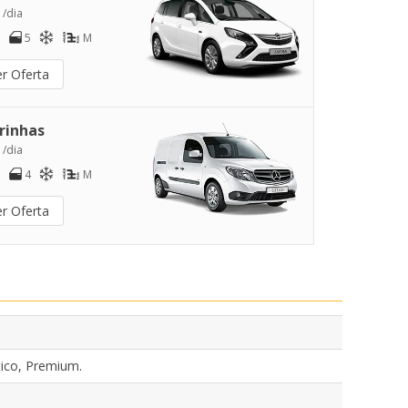
 /dia
5
M
er Oferta
rinhas
 /dia
4
M
er Oferta
ico, Premium.