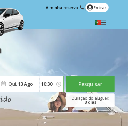
A minha reserva
Entrar
Seleccione a sua língua
English
Español
n
Deutsch
Français
Italiano
Nederlands
Português
English (US)
Polski
Türkçe
Pesquisar
Qui,
13
Ago
Română
Ελληνικά
Русский
Hrvatski
3
dias
العربية