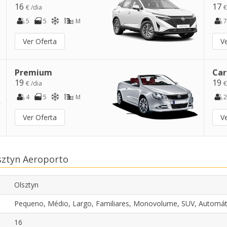
16
17
€ /dia
€
5
5
M
7
Ver Oferta
V
Premium
Car
19
19
€ /dia
€
4
5
M
2
Ver Oferta
V
sztyn Aeroporto
Olsztyn
Pequeno, Médio, Largo, Familiares, Monovolume, SUV, Automát
16