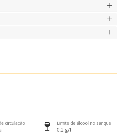
de circulação
Limite de álcool no sanque
a
0,2 g/l