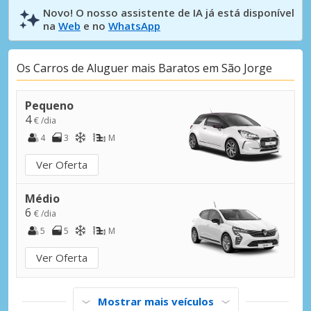
Novo! O nosso assistente de IA já está disponível
na
Web
e no
WhatsApp
Os Carros de Aluguer mais Baratos em São Jorge
Pequeno
4
€ /dia
4
3
M
Ver Oferta
Médio
6
€ /dia
5
5
M
Ver Oferta
Mostrar mais veículos