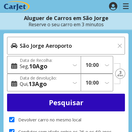
Aluguer de Carros em São Jorge
Reserve o seu carro em 3 minutos
Data de Recolha:
10
Ago
Seg
3
dias
Data de devolução:
13
Ago
Qui
Devolver carro no mesmo local
Condutor com idade entre os 26 e os 69 anos