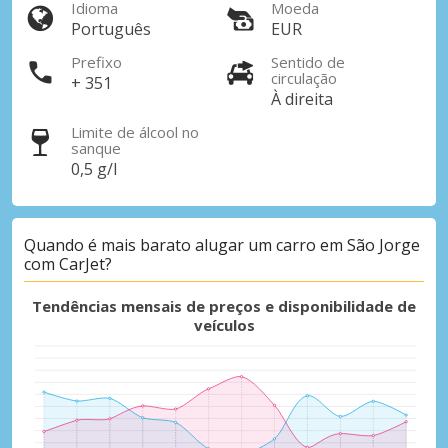
Idioma
Moeda
Português
EUR
Prefixo
Sentido de
circulação
+ 351
À direita
Limite de álcool no
sanque
0,5 g/l
Quando é mais barato alugar um carro em São Jorge
com CarJet?
Tendências mensais de preços e disponibilidade de
veículos