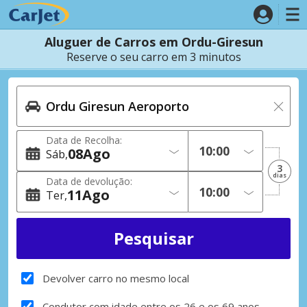
Aluguer de Carros em Ordu-Giresun
Reserve o seu carro em 3 minutos
Data de Recolha:
08
Ago
Sáb
3
dias
Data de devolução:
11
Ago
Ter
Devolver carro no mesmo local
Condutor com idade entre os 26 e os 69 anos