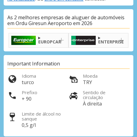
As 2 melhores empresas de aluguer de automóveis
em Ordu Giresun Aeroporto em 2026
EUROPCAR
ENTERPRISE
Important Information
Idioma
Moeda
turco
TRY
Prefixo
Sentido de
circulação
+ 90
À direita
Limite de álcool no
sanque
0,5 g/l