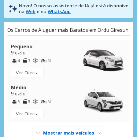
Novo! O nosso assistente de IA já está disponível
na
Web
e no
WhatsApp
Os Carros de Aluguer mais Baratos em Ordu Giresun
Pequeno
9
€ /dia
4
3
M
Ver Oferta
Médio
9
€ /dia
5
5
M
Ver Oferta
Mostrar mais veículos