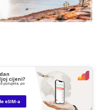
zdan
joj cijeni?
d putujete, po
de eSIM-a