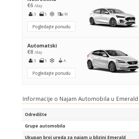
€6
/day
5
5
M
Pogledajte ponudu
Automatski
€8
/day
5
5
A
Pogledajte ponudu
Informacije o Najam Automobila u Emerald
Odredište
Grupe automobila
Ukupan broj ureda za najam u blizini Emerald