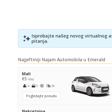
Isprobajte našeg novog virtualnog a
pitanja.
Najjeftiniji Najam Automobila u Emerald
Mali
€5
/day
4
3
M
Pogledajte ponudu
Nekretnina