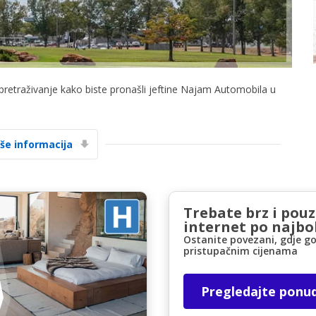
 pretraživanje kako biste pronašli jeftine Najam Automobila u
Posebni popusti
Pristupite ekskluzivnim ponudama naših
iše informacija
dobavljača
Trebate brz i pou
Prijava putem eLinka
internet po najbol
Ostanite povezani, gdje go
pristupačnim cijenama
Pregledajte ponu