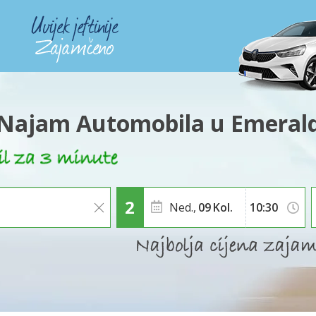
Najam Automobila u Emeral
Ned.,
09
Kol.