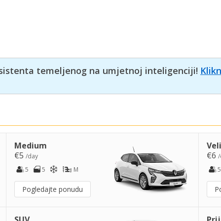
sistenta temeljenog na umjetnoj inteligenciji!
Klik
Medium
Vel
€5
€6
/day
/
5
5
M
5
Pogledajte ponudu
P
SUV
Pri