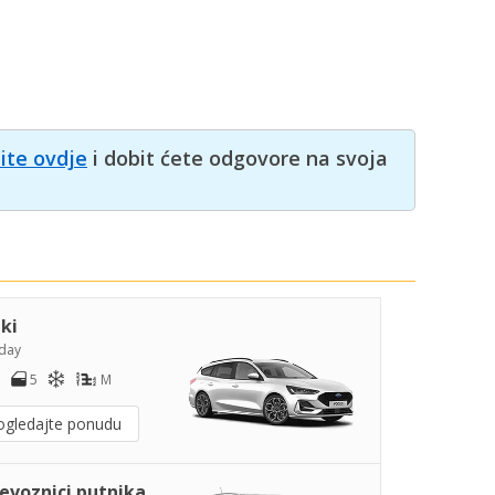
nite ovdje
i dobit ćete odgovore na svoja
iki
day
5
M
ogledajte ponudu
jevoznici putnika