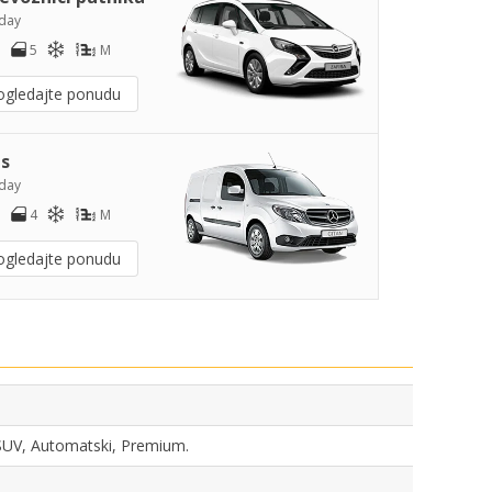
day
5
M
ogledajte ponudu
s
day
4
M
ogledajte ponudu
, SUV, Automatski, Premium.