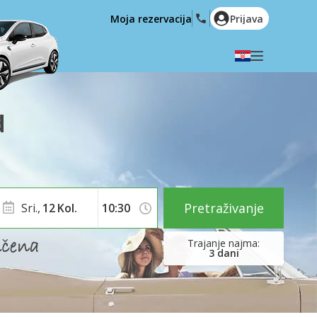
Moja rezervacija
Prijava
Odaberite svoj jezik
English
Español
d
Deutsch
Français
Italiano
Nederlands
Português
English (US)
Polski
Türkçe
Pretraživanje
Sri.,
12
Kol.
Română
Ελληνικά
Русский
Hrvatski
3
dani
العربية