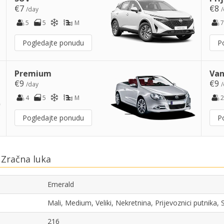
€7
€8
/day
/
5
5
M
7
Pogledajte ponudu
P
Premium
Van
€9
€9
/day
/
4
5
M
2
Pogledajte ponudu
P
 Zračna luka
Emerald
Mali, Medium, Veliki, Nekretnina, Prijevoznici putnika
216