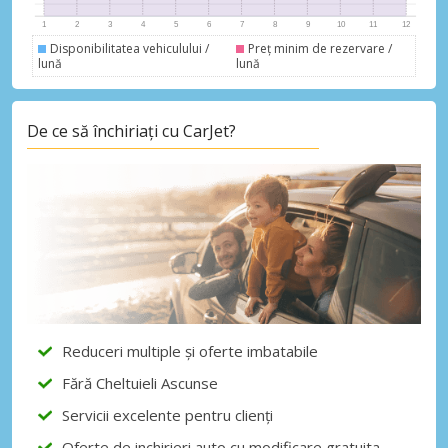
Disponibilitatea vehiculului /
Preț minim de rezervare /
lună
lună
De ce să închiriați cu CarJet?
Reduceri multiple și oferte imbatabile
Fără Cheltuieli Ascunse
Servicii excelente pentru clienți
Oferte de inchirieri auto cu modificare gratuita