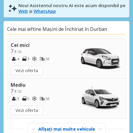
Nou! Asistentul nostru AI este acum disponibil pe
Web
și
WhatsApp
Cele mai ieftine Mașini de Închiriat în Durban
Cei mici
7
€ /zi
4
3
M
Vezi oferta
Mediu
7
€ /zi
5
5
M
Vezi oferta
Afișați mai multe vehicule