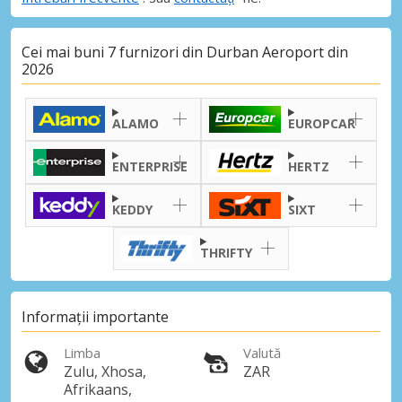
Cei mai buni 7 furnizori din Durban Aeroport din
2026
ALAMO
EUROPCAR
ENTERPRISE
HERTZ
KEDDY
SIXT
THRIFTY
Informații importante
Limba
Valută
Zulu, Xhosa,
ZAR
Afrikaans,