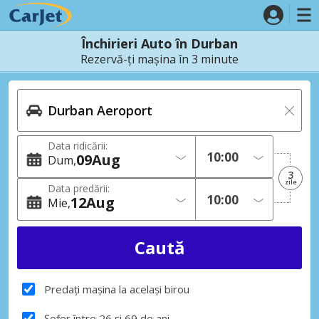
Închirieri Auto în Durban
Rezervă-ți mașina în 3 minute
Data ridicării:
09
Aug
Dum
3
zile
Data predării:
12
Aug
Mie
Predați mașina la același birou
Șofer între 26 și 69 de ani