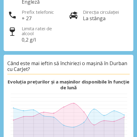
Engleză
Prefix telefonic
Direcția circulației
+ 27
La stânga
Limita ratei de
alcool
0,2 g/l
Economii de top
Accesați ofertele exclusive ale
furnizorilor noștri
Când este mai ieftin să închiriezi o mașină în Durban
cu CarJet?
Evoluția prețurilor și a mașinilor disponibile în funcție
de lună
Autentificare cu eLink