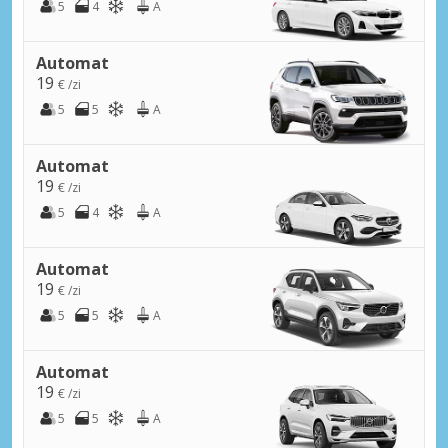
5
4
A
Automat
19
€ /zi
5
5
A
Automat
19
€ /zi
5
4
A
Automat
19
€ /zi
5
5
A
Automat
19
€ /zi
5
5
A