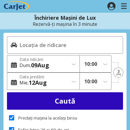
Închiriere Mașini de Lux
Rezervă-ți mașina în 3 minute
Data ridicării:
09
Aug
Dum
3
zile
Data predării:
12
Aug
Mie
Predați mașina la același birou
Șofer între 26 și 69 de ani