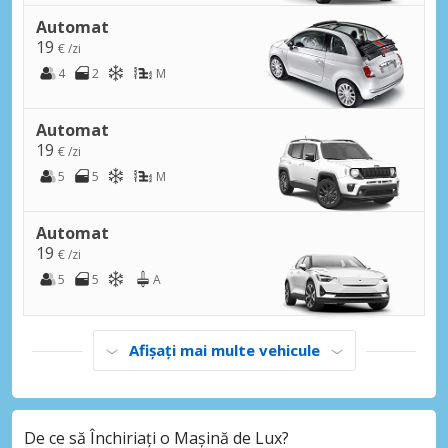
Automat
19
€ /zi
4
2
M
Automat
19
€ /zi
5
5
M
Automat
19
€ /zi
5
5
A
Afișați mai multe vehicule
De ce să Închiriați o Mașină de Lux?