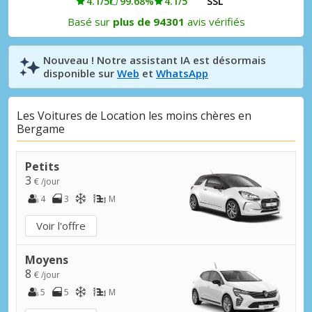
4.1/5
99.68%
4.1/5
SSL
Basé sur
plus de 94301
avis vérifiés
Nouveau ! Notre assistant IA est désormais
disponible sur
Web
et
WhatsApp
Les Voitures de Location les moins chères en
Bergame
Petits
3
€ /jour
4
3
M
Voir l'offre
Moyens
8
€ /jour
5
5
M