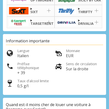
OPTIMORENT
SICILY BY CAR
Se connecter avec eLink
SIXT
THRIFTY
TARGETRENT
DRIVALIA
Information importante
Langue
Monnaie
Italien
EUR
Préfixe
Sens de circulation
téléphonique
Sur la droite
+ 39
Taux d’alcool limite
0,5 g/l
Quand est-il moins cher de louer une voiture à