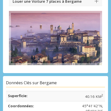
Louer une Voiture 7 places à Bergame
Données Clés sur Bergame
Superficie:
2
40.16 KM
Coordonnées:
45°41'42''N,
9°40'12''E