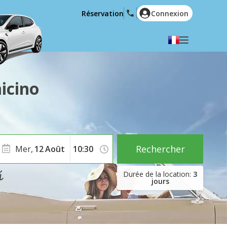
Réservation
Connexion
Choisir votre langue
English
Español
icino
Deutsch
Français
Italiano
Nederlands
Português
English (US)
Polski
Türkçe
Rechercher
Mer,
12
Août
Română
Ελληνικά
3
Русский
Hrvatski
jours
العربية