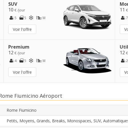
SUV
Mo
10
11
€ /jour
€
5
5
M
7
Voir l'offre
Vo
Premium
Uti
12
12
€ /jour
€
4
5
M
2
Voir l'offre
Vo
n Rome Fiumicino Aéroport
Rome Fiumicino
Petits, Moyens, Grands, Breaks, Monospaces, SUV, Automatique