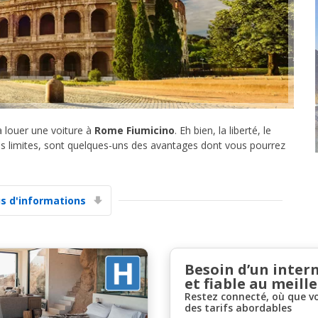
Promotions spéciales
 louer une voiture à
Rome Fiumicino
. Eh bien, la liberté, le
Accédez à toutes vos réservations en un seul
, sans limites, sont quelques-uns des avantages dont vous pourrez
endroit
us d'informations
Se connecter avec eLink
Besoin d’un inter
et fiable au meille
Restez connecté, où que v
des tarifs abordables