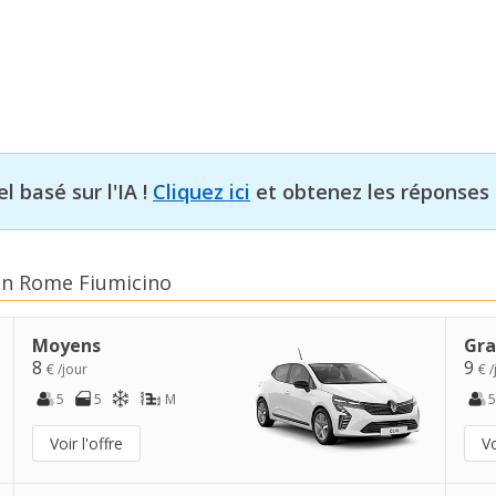
l basé sur l'IA !
Cliquez ici
et obtenez les réponses 
 en Rome Fiumicino
Moyens
Gra
8
9
€ /jour
€ /
5
5
M
5
Voir l'offre
Vo