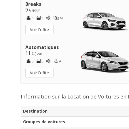
Breaks
9
€ /jour
5
5
M
Voir l'offre
Automatiques
11
€ /jour
5
5
A
Voir l'offre
Information sur la Location de Voitures e
Destination
Groupes de voitures