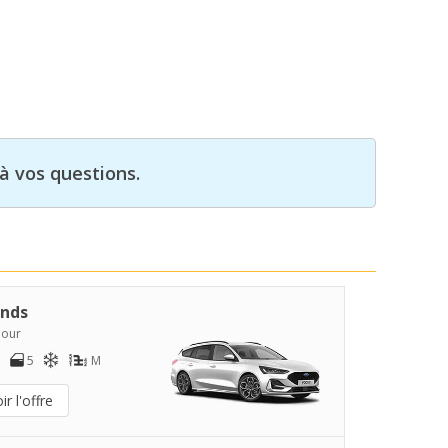
à vos questions.
nds
jour
5
M
ir l'offre