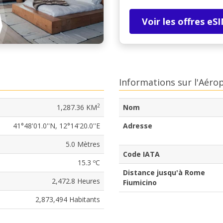
Voir les offres eS
Informations sur l'Aéro
2
1,287.36 KM
Nom
41°48'01.0''N, 12°14'20.0''E
Adresse
5.0 Mètres
Code IATA
15.3 ºC
Distance jusqu'à Rome
2,472.8 Heures
Fiumicino
2,873,494 Habitants