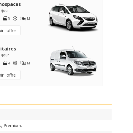
nospaces
 /jour
5
M
ir l'offre
litaires
 /jour
4
M
ir l'offre
s, Premium.