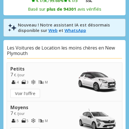
4.1/5
99.68%
4.1/5
SSL
Basé sur
plus de 94301
avis vérifiés
Nouveau ! Notre assistant IA est désormais
disponible sur
Web
et
WhatsApp
Les Voitures de Location les moins chères en New
Plymouth
Petits
7
€ /jour
4
3
M
Voir l'offre
Moyens
7
€ /jour
5
5
M