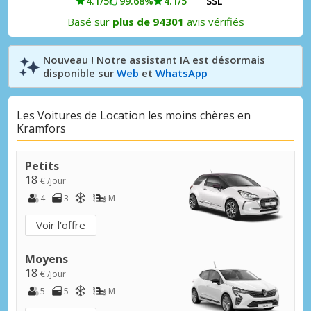
4.1/5
99.68%
4.1/5
SSL
Basé sur
plus de 94301
avis vérifiés
Nouveau ! Notre assistant IA est désormais
disponible sur
Web
et
WhatsApp
Les Voitures de Location les moins chères en
Kramfors
Petits
18
€ /jour
4
3
M
Voir l'offre
Moyens
18
€ /jour
5
5
M