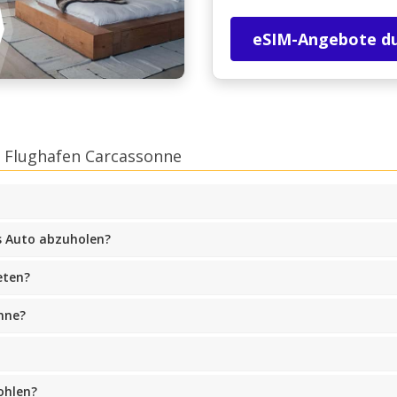
eSIM-Angebote d
 Flughafen Carcassonne
s Auto abzuholen?
eten?
nne?
ohlen?