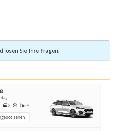
 lösen Sie Ihre Fragen.
oß
 /tag
5
M
ngebot sehen