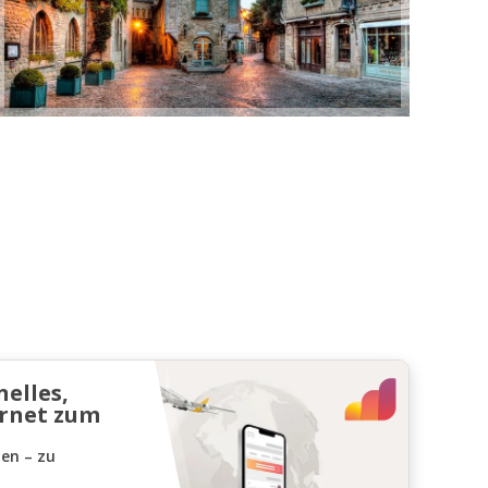
nelles,
ernet zum
den – zu