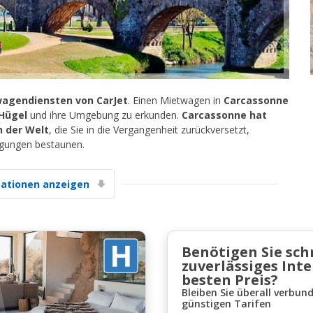
agendiensten von CarJet
. Einen Mietwagen in
Carcassonne
 Hügel
und ihre Umgebung zu erkunden.
Carcassonne hat
Top-Ersparnisses
n der Welt
, die Sie in die Vergangenheit zurückversetzt,
Erhalten Sie Zugang zu exklusiven
tigungen bestaunen.
Partnerangeboten
ationen anzeigen
Mit eLink anmelden
Benötigen Sie sch
zuverlässiges Int
besten Preis?
Bleiben Sie überall verbun
günstigen Tarifen