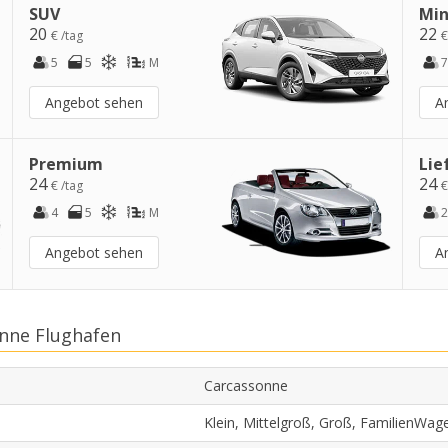
SUV
Min
20
22
€ /tag
€
5
5
M
7
Angebot sehen
A
Premium
Lie
24
24
€ /tag
€
4
5
M
2
Angebot sehen
A
nne Flughafen
Carcassonne
Klein, Mittelgroß, Groß, FamilienWag