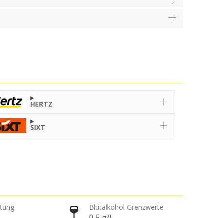
HERTZ
SIXT
htung
Blutalkohol-Grenzwerte
0,5 g/l