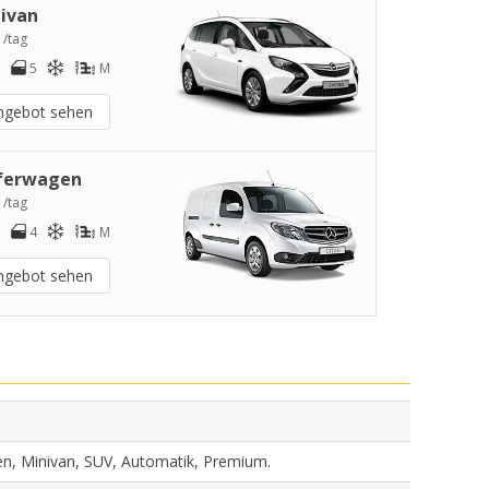
ivan
 /tag
5
M
ngebot sehen
ferwagen
 /tag
4
M
ngebot sehen
en, Minivan, SUV, Automatik, Premium.