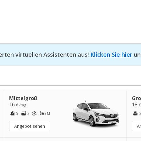
erten virtuellen Assistenten aus!
Klicken Sie hier
und
Mittelgroß
Gr
16
18
€ /tag
€
5
5
M
5
Angebot sehen
A