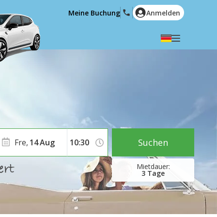
Meine Buchung
Anmelden
Wählen Sie Ihre Sprache
English
Español
Deutsch
Français
Italiano
Nederlands
Português
English (US)
Polski
Türkçe
Suchen
Fre,
14
Aug
Română
Ελληνικά
Русский
Hrvatski
3
Tage
العربية