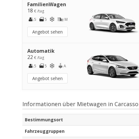
FamilienWagen
18
€ /tag
5
5
M
Angebot sehen
Automatik
22
€ /tag
5
5
A
Angebot sehen
Informationen über Mietwagen in Carcasso
Bestimmungsort
Fahrzeuggruppen