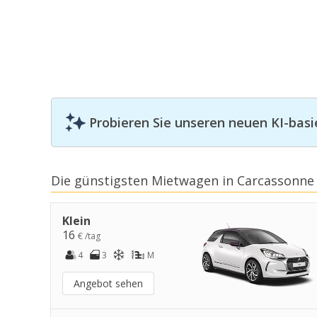
Probieren Sie unseren neuen KI-basi
Die günstigsten Mietwagen in Carcassonne
Klein
16
€ /tag
4
3
M
Angebot sehen