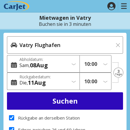
Mietwagen in Vatry
Buchen sie in 3 minuten
Abholdatum:
08
Aug
Sam
3
Tage
Rückgabedatum:
11
Aug
Die
Rückgabe an derselben Station
Fahrer zwischen 26 und 69 Jahren