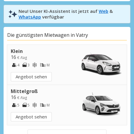
Neu! Unser KI-Assistent ist jetzt auf
Web
&
WhatsApp
verfügbar
Die günstigsten Mietwagen in Vatry
Klein
16
€ /tag
4
3
M
Angebot sehen
Mittelgroß
16
€ /tag
5
5
M
Angebot sehen