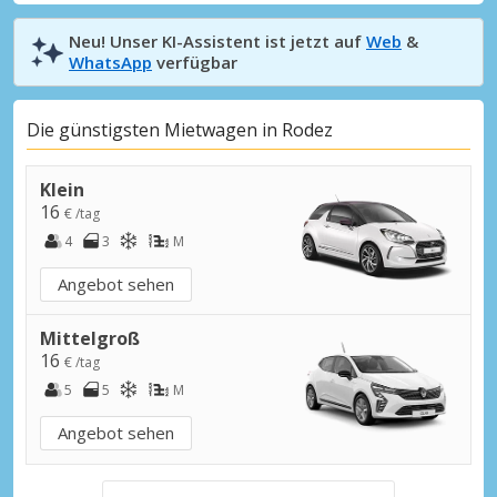
Neu! Unser KI-Assistent ist jetzt auf
Web
&
WhatsApp
verfügbar
Die günstigsten Mietwagen in Rodez
Klein
16
€ /tag
4
3
M
Angebot sehen
Mittelgroß
16
€ /tag
5
5
M
Angebot sehen