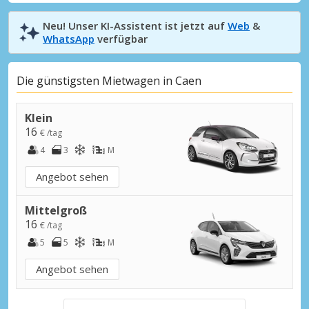
Neu! Unser KI-Assistent ist jetzt auf
Web
&
WhatsApp
verfügbar
Die günstigsten Mietwagen in Caen
Klein
16
€ /tag
4
3
M
Angebot sehen
Mittelgroß
16
€ /tag
5
5
M
Angebot sehen