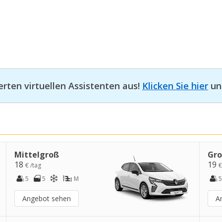
erten virtuellen Assistenten aus!
Klicken Sie hier
und
Mittelgroß
Gr
18
19
€ /tag
€
5
5
M
5
Angebot sehen
A