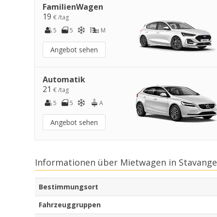
FamilienWagen
19
€ /tag
5
5
M
Angebot sehen
Automatik
21
€ /tag
5
5
A
Angebot sehen
Informationen über Mietwagen in Stavange
Bestimmungsort
Fahrzeuggruppen