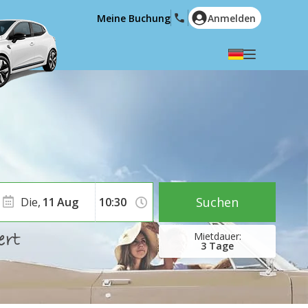
Meine Buchung
Anmelden
Wählen Sie Ihre Sprache
English
Español
Deutsch
Français
Italiano
Nederlands
Português
English (US)
Polski
Türkçe
Suchen
Die,
11
Aug
Română
Ελληνικά
Русский
Hrvatski
3
Tage
العربية