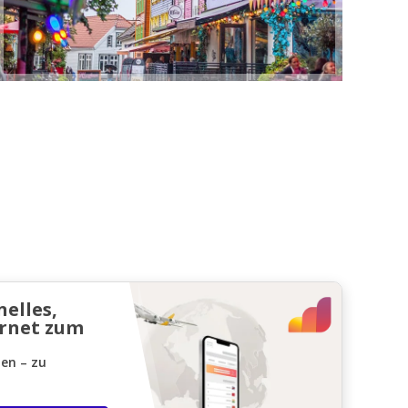
nelles,
ernet zum
den – zu