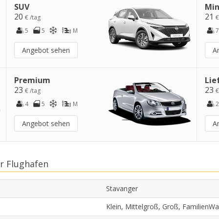
SUV
Min
20
21
€ /tag
€
5
5
M
7
Angebot sehen
A
Premium
Lie
23
23
€ /tag
€
4
5
M
2
Angebot sehen
A
r Flughafen
Stavanger
Klein, Mittelgroß, Groß, FamilienW