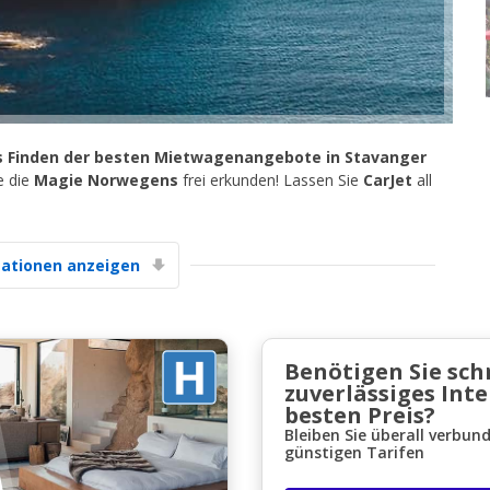
s Finden der besten Mietwagenangebote in Stavanger
e die
Magie Norwegens
frei erkunden! Lassen Sie
CarJet
all
Top-Ersparnisses
Erhalten Sie Zugang zu exklusiven
Partnerangeboten
ationen anzeigen
Mit eLink anmelden
Benötigen Sie sch
zuverlässiges Int
besten Preis?
Bleiben Sie überall verbun
günstigen Tarifen