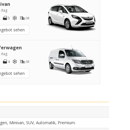
ivan
 /tag
5
M
ngebot sehen
ferwagen
 /tag
4
M
ngebot sehen
agen, Minivan, SUV, Automatik, Premium.