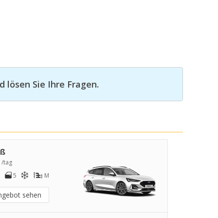
 lösen Sie Ihre Fragen.
oß
 /tag
5
M
ngebot sehen