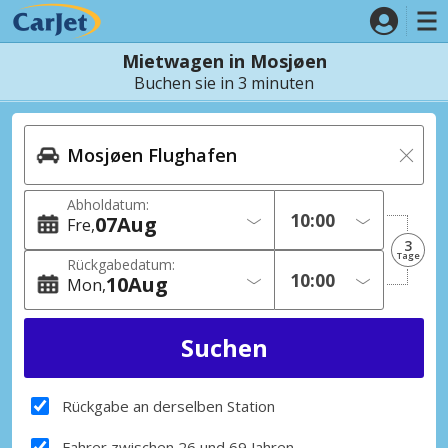
Mietwagen in Mosjøen
Buchen sie in 3 minuten
Abholdatum:
07
Aug
Fre
3
Tage
Rückgabedatum:
10
Aug
Mon
Rückgabe an derselben Station
Fahrer zwischen 26 und 69 Jahren