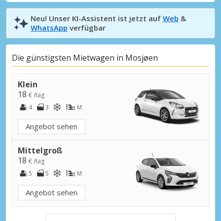
Neu! Unser KI-Assistent ist jetzt auf
Web
&
WhatsApp
verfügbar
Die günstigsten Mietwagen in Mosjøen
Klein
18
€ /tag
4
3
M
Angebot sehen
Mittelgroß
18
€ /tag
5
5
M
Angebot sehen