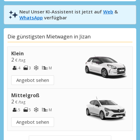
Neu! Unser KI-Assistent ist jetzt auf
Web
&
WhatsApp
verfügbar
Die günstigsten Mietwagen in Jizan
Klein
2
€ /tag
4
3
M
Angebot sehen
Mittelgroß
2
€ /tag
5
5
M
Angebot sehen