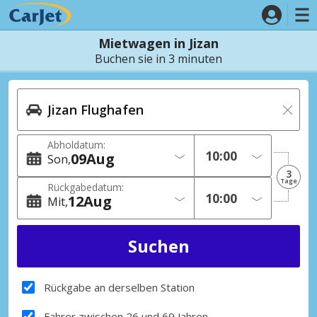
Mietwagen in Jizan
Buchen sie in 3 minuten
Abholdatum:
09
Aug
Son
3
Tage
Rückgabedatum:
12
Aug
Mit
Rückgabe an derselben Station
Fahrer zwischen 26 und 69 Jahren