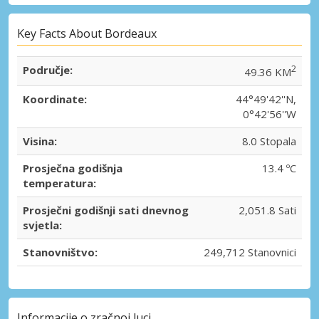
Key Facts About Bordeaux
Područje:
2
49.36 KM
Koordinate:
44°49'42''N,
0°42'56''W
Visina:
8.0 Stopala
Prosječna godišnja
13.4 ºC
temperatura:
Prosječni godišnji sati dnevnog
2,051.8 Sati
svjetla:
Stanovništvo:
249,712 Stanovnici
Informacije o zračnoj luci