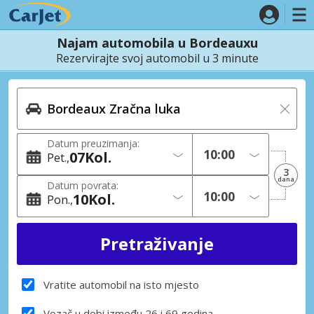
Najam automobila u Bordeauxu
Rezervirajte svoj automobil u 3 minute
Datum preuzimanja:
07
Kol.
Pet.
3
dana
Datum povrata:
10
Kol.
Pon.
Vratite automobil na isto mjesto
Vozač u dobi između 26 i 69 godina