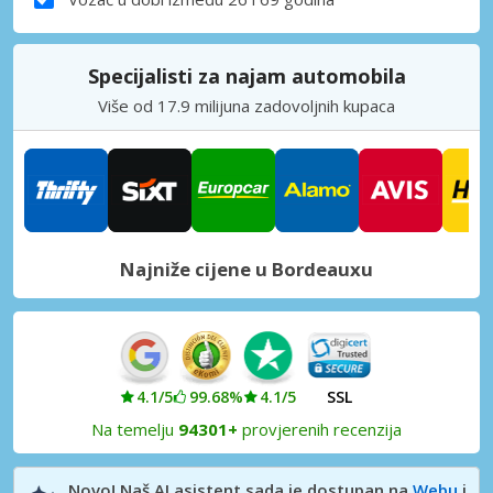
Specijalisti za najam automobila
Više od 17.9 milijuna zadovoljnih kupaca
Najniže cijene u Bordeauxu
4.1/5
99.68%
4.1/5
SSL
Na temelju
94301+
provjerenih recenzija
Novo! Naš AI asistent sada je dostupan na
Webu
i