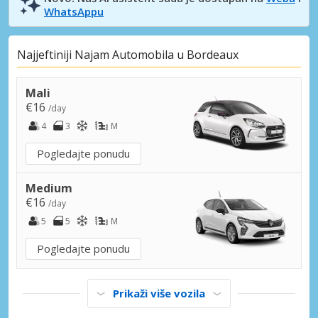
WhatsAppu
Najjeftiniji Najam Automobila u Bordeaux
Mali
€16
/day
4
3
M
Pogledajte ponudu
Medium
€16
/day
5
5
M
Pogledajte ponudu
Prikaži više vozila