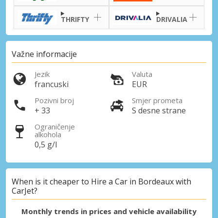
Posebni popusti
THRIFTY
DRIVALIA
Pristupite ekskluzivnim ponudama naših
dobavljača
Važne informacije
Jezik
Valuta
Prijava putem eLinka
francuski
EUR
Pozivni broj
Smjer prometa
+ 33
S desne strane
Ograničenje
alkohola
0,5 g/l
When is it cheaper to Hire a Car in Bordeaux with
CarJet?
Monthly trends in prices and vehicle availability