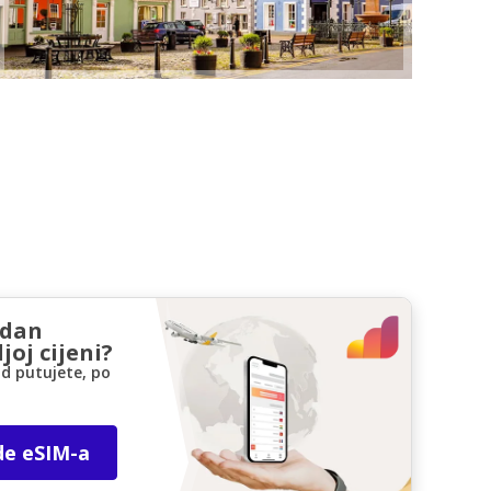
zdan
joj cijeni?
d putujete, po
de eSIM-a