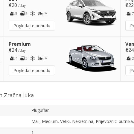
€20
€2
/day
5
5
M
7
Pogledajte ponudu
P
Premium
Van
€24
€2
/day
4
5
M
2
Pogledajte ponudu
P
n Zračna luka
Pluguffan
Mali, Medium, Veliki, Nekretnina, Prijevoznici putni
1