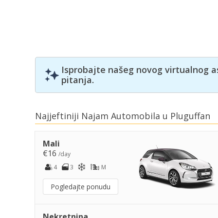
Isprobajte našeg novog virtualnog a
pitanja.
Najjeftiniji Najam Automobila u Pluguffan
Mali
€16
/day
4
3
M
Pogledajte ponudu
Nekretnina