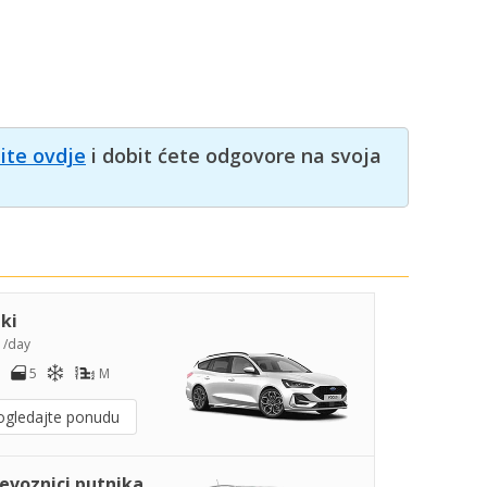
nite ovdje
i dobit ćete odgovore na svoja
iki
8
/day
5
M
ogledajte ponudu
jevoznici putnika