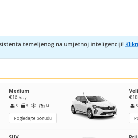
sistenta temeljenog na umjetnoj inteligenciji!
Klik
Medium
Vel
€16
€1
/day
5
5
M
5
Pogledajte ponudu
P
SUV
Pri