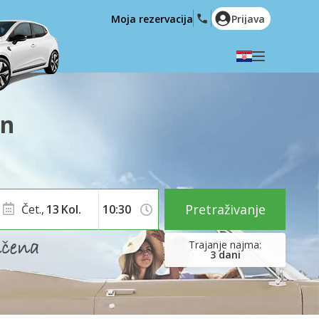
Moja rezervacija
Prijava
Odaberite svoj jezik
English
Español
an
Deutsch
Français
Italiano
Nederlands
Português
English (US)
Polski
Türkçe
Pretraživanje
Čet.,
13
Kol.
Română
Ελληνικά
Русский
Hrvatski
3
dani
العربية