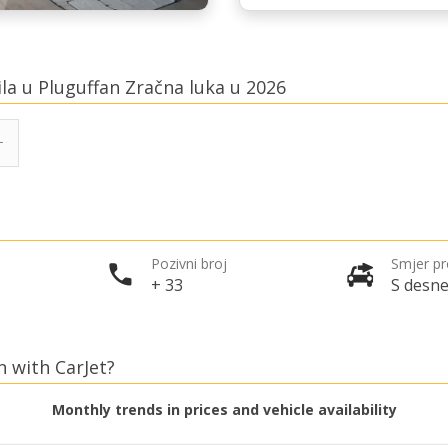
ila u Pluguffan Zračna luka u 2026
Pozivni broj
Smjer p
+ 33
S desne
n with CarJet?
Monthly trends in prices and vehicle availability