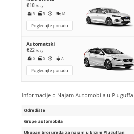
€18
/day
5
5
M
Pogledajte ponudu
Automatski
€22
/day
5
5
A
Pogledajte ponudu
Informacije o Najam Automobila u Pluguffa
Odredište
Grupe automobila
Ukupan broj ureda za najam u blizini Pluguffan