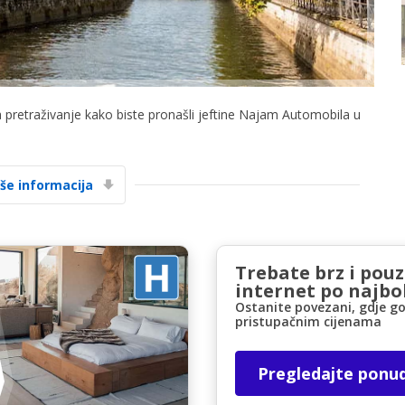
a pretraživanje kako biste pronašli jeftine Najam Automobila u
Posebni popusti
Pristupite ekskluzivnim ponudama naših
iše informacija
dobavljača
Trebate brz i pou
Prijava putem eLinka
internet po najbol
Ostanite povezani, gdje go
pristupačnim cijenama
Pregledajte ponu