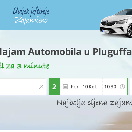
ajam Automobila u Pluguff
Pon.,
10
Kol.