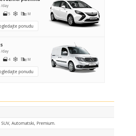
2
/day
5
M
ogledajte ponudu
s
4
/day
4
M
ogledajte ponudu
ka, SUV, Automatski, Premium.