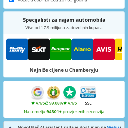
Specijalisti za najam automobila
Više od 17.9 milijuna zadovoljnih kupaca
Najniže cijene u Chamberyju
4.1/5
99.68%
4.1/5
SSL
Na temelju
94301+
provjerenih recenzija
Novo! Naš AI asistent sada je dostupan na
Webu
i