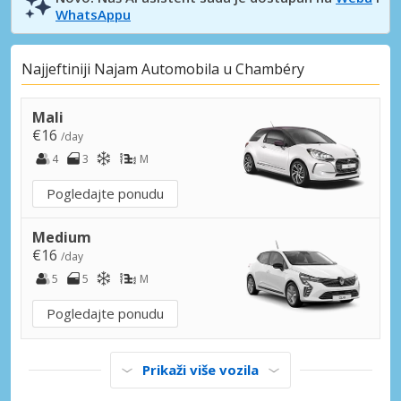
WhatsAppu
Najjeftiniji Najam Automobila u Chambéry
Mali
€16
/day
4
3
M
Pogledajte ponudu
Medium
€16
/day
5
5
M
Pogledajte ponudu
Prikaži više vozila