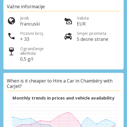
Važne informacije
Jezik
Valuta
francuski
EUR
Pozivni broj
Smjer prometa
+ 33
S desne strane
Ograničenje
alkohola
0,5 g/l
When is it cheaper to Hire a Car in Chambéry with
CarJet?
Monthly trends in prices and vehicle availability
Posebni popusti
Pristupite ekskluzivnim ponudama naših
dobavljača