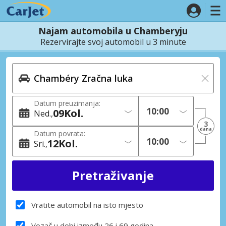
Najam automobila u Chamberyju
Rezervirajte svoj automobil u 3 minute
Datum preuzimanja:
09
Kol.
Ned.
3
dana
Datum povrata:
12
Kol.
Sri.
Vratite automobil na isto mjesto
Vozač u dobi između 26 i 69 godina