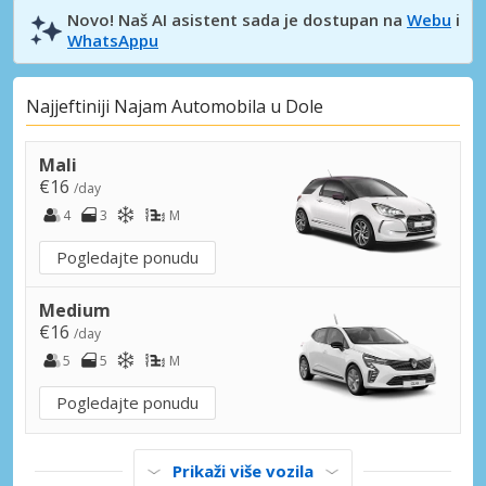
Novo! Naš AI asistent sada je dostupan na
Webu
i
WhatsAppu
Najjeftiniji Najam Automobila u Dole
Mali
€16
/day
4
3
M
Pogledajte ponudu
Medium
€16
/day
5
5
M
Pogledajte ponudu
Prikaži više vozila