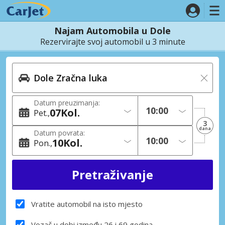
Najam Automobila u Dole
Rezervirajte svoj automobil u 3 minute
Datum preuzimanja:
07
Kol.
Pet.
3
dana
Datum povrata:
10
Kol.
Pon.
Vratite automobil na isto mjesto
Vozač u dobi između 26 i 69 godina