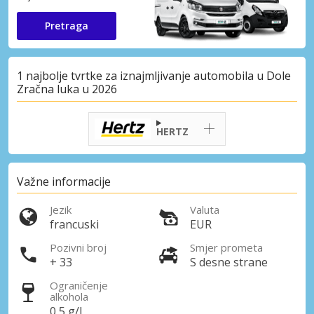
Pretraga
1 najbolje tvrtke za iznajmljivanje automobila u Dole
Zračna luka u 2026
HERTZ
Važne informacije
Jezik
Valuta
francuski
EUR
Pozivni broj
Smjer prometa
+ 33
S desne strane
Ograničenje
alkohola
0,5 g/l