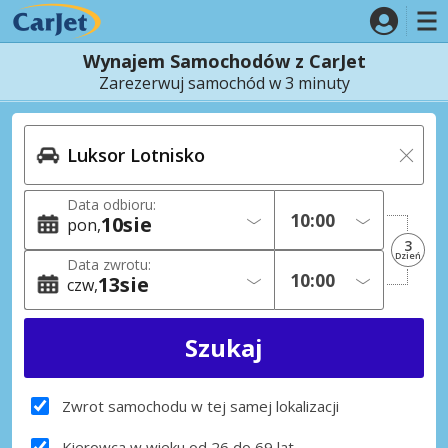
Wynajem Samochodów z CarJet
Zarezerwuj samochód w 3 minuty
Data odbioru:
10
sie
pon
3
Dzień
Data zwrotu:
13
sie
czw
Zwrot samochodu w tej samej lokalizacji
Kierowca w wieku od 26 do 69 lat