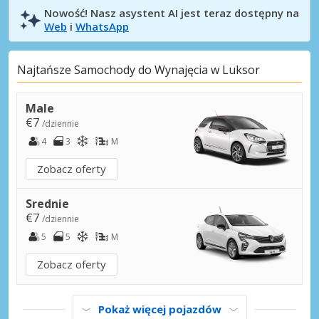
Nowość! Nasz asystent AI jest teraz dostępny na
Web
i
WhatsApp
Najtańsze Samochody do Wynajęcia w Luksor
Male
€7
/dziennie
4
3
M
Zobacz oferty
Srednie
€7
/dziennie
5
5
M
Zobacz oferty
Pokaż więcej pojazdów