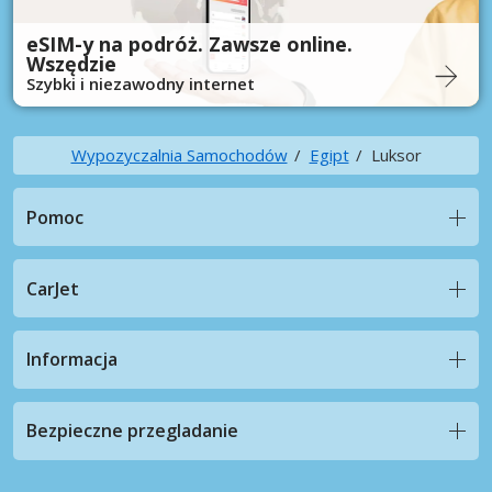
eSIM-y na podróż. Zawsze online.
Wszędzie
Szybki i niezawodny internet
Wypozyczalnia Samochodów
Egipt
Luksor
Pomoc
CarJet
Informacja
Bezpieczne przegladanie