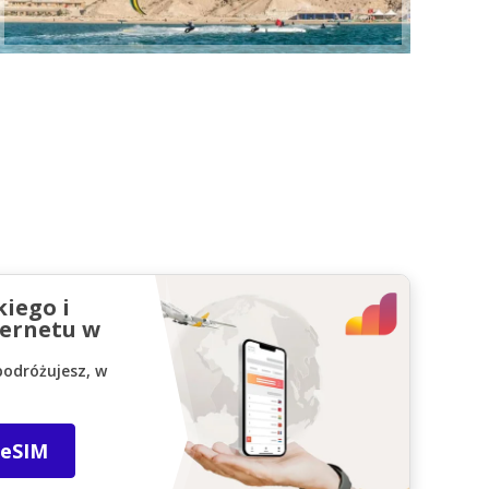
kiego i
ernetu w
podróżujesz, w
 eSIM