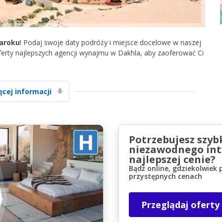
aroku
! Podaj swoje daty podróży i miejsce docelowe w naszej
erty najlepszych agencji wynajmu w Dakhla, aby zaoferować Ci
Najlepsze oszczędności
ęcej informacji
Uzyskaj dostęp do ekskluzywnych ofert
partnerów
Potrzebujesz szyb
niezawodnego int
Zaloguj się przez eLink
najlepszej cenie?
Bądź online, gdziekolwiek 
przystępnych cenach
Przeglądaj oferty