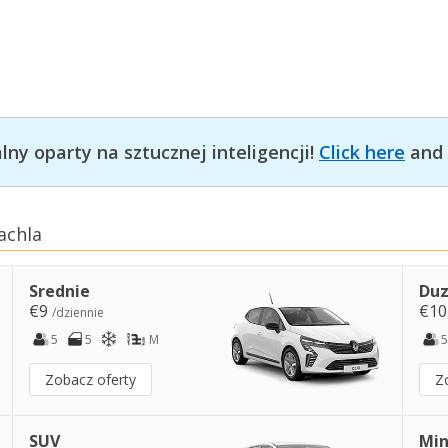
ny oparty na sztucznej inteligencji!
Click here
and 
achla
Srednie
Duz
€9
€1
/dziennie
5
5
M
5
Zobacz oferty
Z
SUV
Min