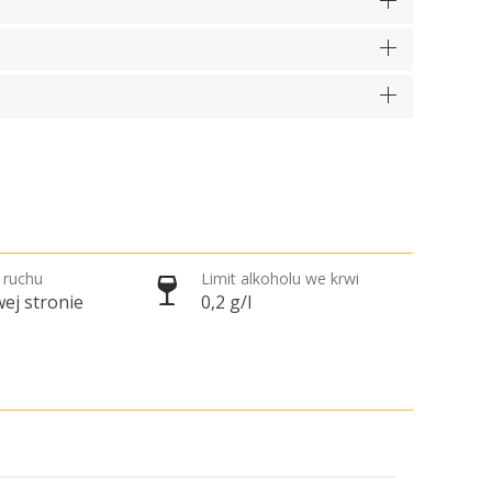
 ruchu
Limit alkoholu we krwi
ej stronie
0,2 g/l