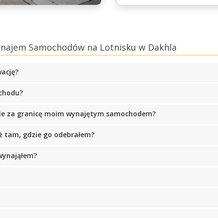
Wynajem Samochodów na Lotnisku w Dakhla
wację?
chodu?
anie za granicę moim wynajętym samochodem?
ż tam, gdzie go odebrałem?
wynająłem?