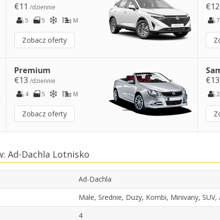
€11
€1
/dziennie
5
5
M
7
Zobacz oferty
Z
Premium
Sam
€13
€1
/dziennie
4
5
M
2
Zobacz oferty
Z
: Ad-Dachla Lotnisko
Ad-Dachla
Male, Srednie, Duzy, Kombi, Minivany, SUV
4