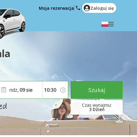
Moja rezerwacja
Zaloguj się
Wybierz swój język
English
Español
la
Deutsch
Français
Italiano
Nederlands
Português
English (US)
Polski
Türkçe
Szukaj
ndz,
09
sie
Română
Ελληνικά
Русский
Hrvatski
3
Dzień
العربية