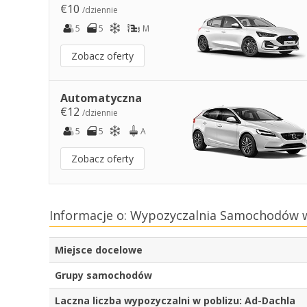
€10
/dziennie
5
5
M
Zobacz oferty
Automatyczna
€12
/dziennie
5
5
A
Zobacz oferty
Informacje o: Wypozyczalnia Samochodów w
Miejsce docelowe
Grupy samochodów
Laczna liczba wypozyczalni w poblizu: Ad-Dachla