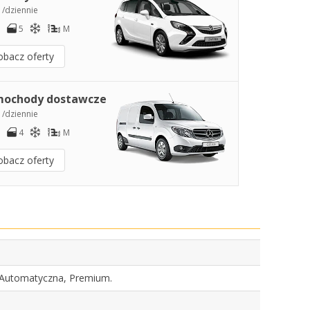
2
/dziennie
5
M
obacz oferty
ochody dostawcze
3
/dziennie
4
M
obacz oferty
, Automatyczna, Premium.