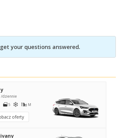
get your questions answered.
y
0
/dziennie
5
M
obacz oferty
ivany