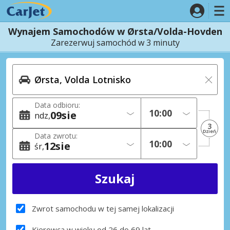
Wynajem Samochodów w Ørsta/Volda-Hovden
Zarezerwuj samochód w 3 minuty
Data odbioru:
09
sie
ndz
3
Dzień
Data zwrotu:
12
sie
śr
Zwrot samochodu w tej samej lokalizacji
Kierowca w wieku od 26 do 69 lat