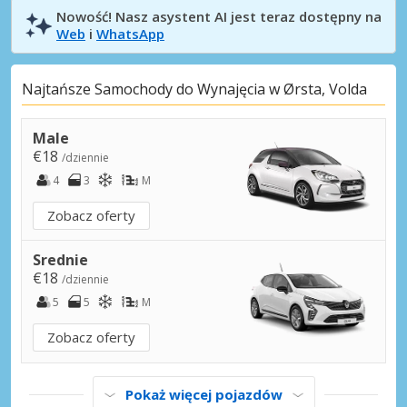
Nowość! Nasz asystent AI jest teraz dostępny na
Web
i
WhatsApp
Najtańsze Samochody do Wynajęcia w Ørsta, Volda
Male
€18
/dziennie
4
3
M
Zobacz oferty
Srednie
€18
/dziennie
5
5
M
Zobacz oferty
Pokaż więcej pojazdów