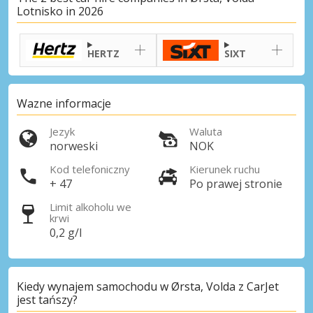
Lotnisko in 2026
HERTZ
SIXT
Wazne informacje
Jezyk
Waluta
norweski
NOK
Kod telefoniczny
Kierunek ruchu
+ 47
Po prawej stronie
Limit alkoholu we
krwi
0,2 g/l
Kiedy wynajem samochodu w Ørsta, Volda z CarJet
jest tańszy?